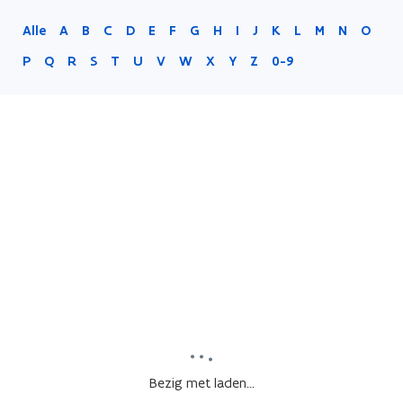
Alle
A
B
C
D
E
F
G
H
I
J
K
L
M
N
O
P
Q
R
S
T
U
V
W
X
Y
Z
0-9
Bezig met laden...