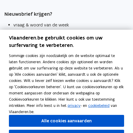
Nieuwsbrief krijgen?
vraag & woord van de week
wekelijks in je mailbox
Vlaanderen.be gebruikt cookies om uw
Schrijf je in
surfervaring te verbeteren.
Thema's
Sommige cookies zijn noodzakelijk om de website optimaal te
laten functioneren. Andere cookies zijn optioneel en worden
Taaladviezen
gebruikt om uw surfervaring op deze website te verbeteren. Als u
op 'Alle cookies aanvaarden' klikt, aanvaardt u ook de optionele
Spellingregels
cookies. Wilt u liever zelf kiezen welke cookies u aanvaardt? Klik
op 'Cookievoorkeuren beheren'. U kunt uw cookievoorkeuren op elk
Tips voor duidelijke taal
moment aanpassen door onderaan de webpagina op
Bekijk ook
Cookievoorkeuren te klikken. Hier kunt u ook uw toestemming
intrekken. Meer info leest u in het
privacy
- en
cookiebeleid
van
Spellingtests
Vlaanderen.be.
Alle cookies aanvaarden
Boek- en webwijzer