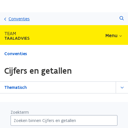
Overslaan
Zoeken
en
Conventies
naar
de
TEAM
Menu
inhoud
TAALADVIES
gaan
Gedaan
Conventies
met
laden.
Cijfers en getallen
U
bevindt
zich
Thematisch
op:
Cijfers
en
getallen
Zoekterm