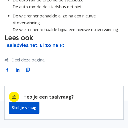
De auto ramde de stadsbus net niet.
De wielrenner behaalde ei zo na een nieuwe
ritoverwinning.
De wielrenner behaalde bijna een nieuwe ritoverwinning.
Lees ook
T
Taaladvies.net: Ei zo na
T
o
a
a
p
a
a
e
Deel deze pagina
l
l
n
a
a
t
F
L
K
d
d
i
a
i
o
v
v
n
c
n
p
i
i
n
e
k
i
e
e
i
Heb je een taalvraag?
b
e
e
s
s
e
o
d
e
.
.
u
Stel je vraag
o
i
r
n
n
w
e
e
v
k
n
l
t
t
e
o
o
i