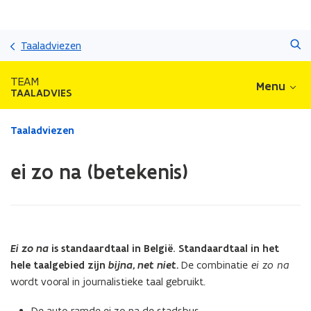
Overslaan
Zoeken
en
Taaladviezen
naar
de
TEAM
Menu
inhoud
TAALADVIES
gaan
Gedaan
Taaladviezen
met
laden.
ei zo na (betekenis)
U
bevindt
zich
op:
ei
zo
Ei zo na
is standaardtaal in België. Standaardtaal in het
na
hele taalgebied zijn
bijna, net niet.
De combinatie
ei zo na
(betekenis)
wordt vooral in journalistieke taal gebruikt.
De auto ramde ei zo na de stadsbus.