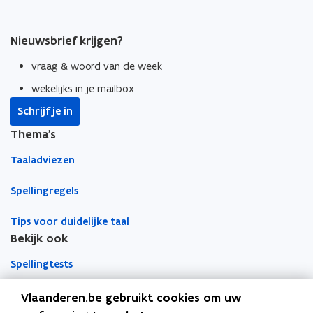
:
:
n
p
p
n
E
E
s
e
e
k
i
i
t
Nieuwsbrief krijgen?
n
n
n
z
z
e
t
t
a
o
o
r
vraag & woord van de week
i
i
a
n
n
wekelijks in je mailbox
a
a
n
n
r
n
n
k
Schrijf je in
i
i
l
Thema's
e
e
e
u
u
m
Taaladviezen
w
w
b
Spellingregels
v
v
o
e
e
r
Tips voor duidelijke taal
n
n
d
Bekijk ook
s
s
t
t
Spellingtests
e
e
r
r
Boek- en webwijzer
Vlaanderen.be gebruikt cookies om uw