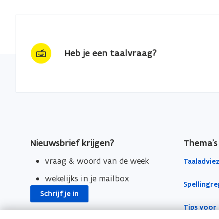
c
n
p
e
k
i
b
e
e
o
d
e
Heb je een taalvraag?
o
i
r
k
n
l
o
o
i
p
p
n
e
e
k
n
n
n
t
t
a
Nieuwsbrief krijgen?
Thema's
i
i
a
vraag & woord van de week
Taaladvie
n
n
r
n
n
k
wekelijks in je mailbox
Spellingre
i
i
l
Schrijf je in
e
e
e
Tips voor 
u
u
m