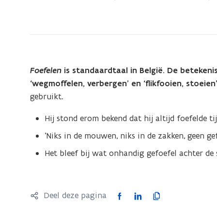
bevindt
zich
op:
foefelen
(betekenis)
Foefelen
is standaardtaal in België. De betekenis
‘wegmoffelen, verbergen’ en ‘flikfooien, stoeien’
gebruikt.
Hij stond erom bekend dat hij altijd foefelde t
‘Niks in de mouwen, niks in de zakken, geen gef
Het bleef bij wat onhandig gefoefel achter de s
F
L
K
Deel deze pagina
a
i
o