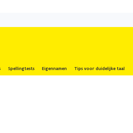
Overslaan
en
naar
de
inhoud
gaan
s
Spellingtests
Eigennamen
Tips voor duidelijke taal