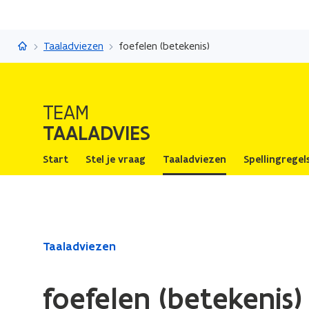
Taaladvies
Taaladviezen
foefelen (betekenis)
TEAM
TAALADVIES
Start
Stel je vraag
Taaladviezen
Spellingregel
Gedaan
Taaladviezen
met
laden.
foefelen (betekenis)
U