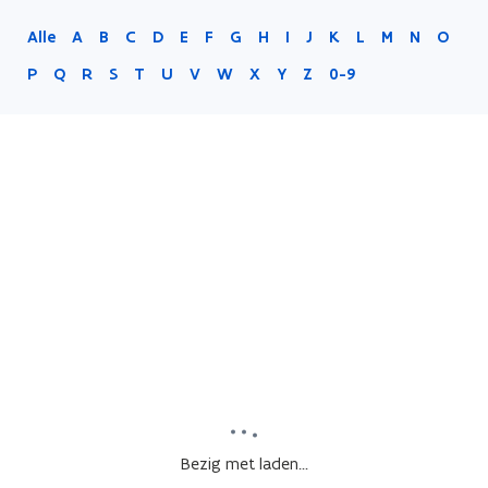
Alle
A
B
C
D
E
F
G
H
I
J
K
L
M
N
O
P
Q
R
S
T
U
V
W
X
Y
Z
0-9
Bezig met laden...