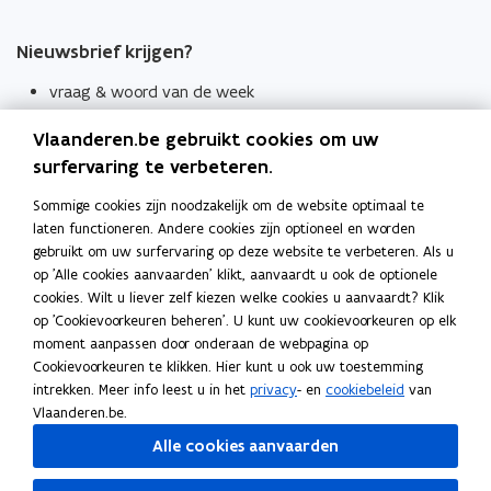
Nieuwsbrief krijgen?
vraag & woord van de week
wekelijks in je mailbox
Vlaanderen.be gebruikt cookies om uw
Schrijf je in
surfervaring te verbeteren.
Thema's
Sommige cookies zijn noodzakelijk om de website optimaal te
laten functioneren. Andere cookies zijn optioneel en worden
Taaladviezen
gebruikt om uw surfervaring op deze website te verbeteren. Als u
op 'Alle cookies aanvaarden' klikt, aanvaardt u ook de optionele
Spellingregels
cookies. Wilt u liever zelf kiezen welke cookies u aanvaardt? Klik
op 'Cookievoorkeuren beheren'. U kunt uw cookievoorkeuren op elk
Tips voor duidelijke taal
moment aanpassen door onderaan de webpagina op
Bekijk ook
Cookievoorkeuren te klikken. Hier kunt u ook uw toestemming
intrekken. Meer info leest u in het
privacy
- en
cookiebeleid
van
Spellingtests
Vlaanderen.be.
Alle cookies aanvaarden
Boek- en webwijzer