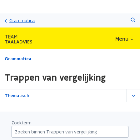
Overslaan
Zoeken
en
Grammatica
naar
de
TEAM
Menu
inhoud
TAALADVIES
gaan
Gedaan
Grammatica
met
laden.
Trappen van vergelijking
U
bevindt
zich
Thematisch
op:
Trappen
van
vergelijking
Zoekterm