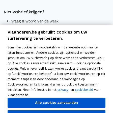
Nieuwsbrief krijgen?
vraag & woord van de week
wekelijks in je mailbox
Vlaanderen.be gebruikt cookies om uw
Schrijf je in
surfervaring te verbeteren.
Thema's
Sommige cookies zijn noodzakelijk om de website optimaal te
laten functioneren. Andere cookies zijn optioneel en worden
Taaladviezen
gebruikt om uw surfervaring op deze website te verbeteren. Als u
op 'Alle cookies aanvaarden' klikt, aanvaardt u ook de optionele
Spellingregels
cookies. Wilt u liever zelf kiezen welke cookies u aanvaardt? Klik
op 'Cookievoorkeuren beheren'. U kunt uw cookievoorkeuren op elk
Tips voor duidelijke taal
moment aanpassen door onderaan de webpagina op
Bekijk ook
Cookievoorkeuren te klikken. Hier kunt u ook uw toestemming
intrekken. Meer info leest u in het
privacy
- en
cookiebeleid
van
Spellingtests
Vlaanderen.be.
Alle cookies aanvaarden
Boek- en webwijzer