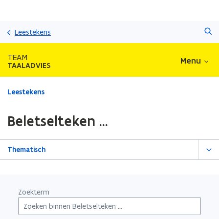
Overslaan
Zoeken
en
Leestekens
naar
de
TEAM
Menu
inhoud
TAALADVIES
gaan
Gedaan
Leestekens
met
laden.
Beletselteken ...
U
bevindt
zich
Thematisch
op:
Beletselteken
...
Zoekterm