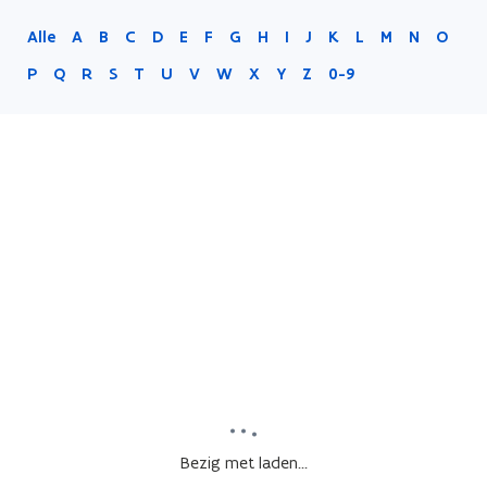
Alle
A
B
C
D
E
F
G
H
I
J
K
L
M
N
O
P
Q
R
S
T
U
V
W
X
Y
Z
0-9
Bezig met laden...