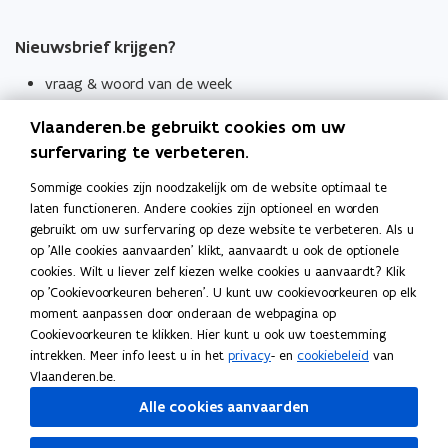
Nieuwsbrief krijgen?
vraag & woord van de week
wekelijks in je mailbox
Vlaanderen.be gebruikt cookies om uw
Schrijf je in
surfervaring te verbeteren.
Thema's
Sommige cookies zijn noodzakelijk om de website optimaal te
laten functioneren. Andere cookies zijn optioneel en worden
Taaladviezen
gebruikt om uw surfervaring op deze website te verbeteren. Als u
op 'Alle cookies aanvaarden' klikt, aanvaardt u ook de optionele
Spellingregels
cookies. Wilt u liever zelf kiezen welke cookies u aanvaardt? Klik
op 'Cookievoorkeuren beheren'. U kunt uw cookievoorkeuren op elk
Tips voor duidelijke taal
moment aanpassen door onderaan de webpagina op
Bekijk ook
Cookievoorkeuren te klikken. Hier kunt u ook uw toestemming
intrekken. Meer info leest u in het
privacy
- en
cookiebeleid
van
Spellingtests
Vlaanderen.be.
Alle cookies aanvaarden
Boek- en webwijzer