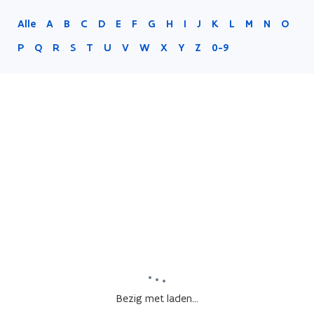
Alle
A
B
C
D
E
F
G
H
I
J
K
L
M
N
O
P
Q
R
S
T
U
V
W
X
Y
Z
0-9
Bezig met laden...