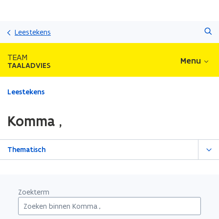
Overslaan
Zoeken
en
Leestekens
naar
de
TEAM
Menu
inhoud
TAALADVIES
gaan
Gedaan
Leestekens
met
laden.
Komma ,
U
bevindt
zich
Thematisch
op:
Komma
,
Zoekterm