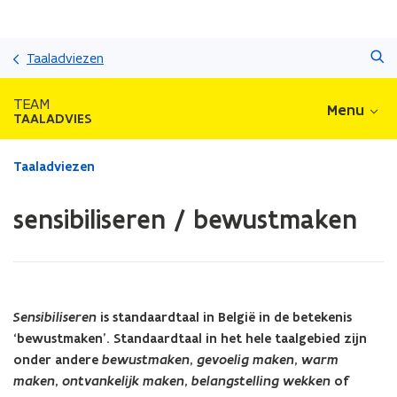
Overslaan
Zoeken
en
Taaladviezen
naar
de
TEAM
Menu
inhoud
TAALADVIES
gaan
Gedaan
Taaladviezen
met
laden.
sensibiliseren / bewustmaken
U
bevindt
zich
op:
sensibiliseren
/
Sensibiliseren
is standaardtaal in België in de betekenis
bewustmaken
‘bewustmaken’. Standaardtaal in het hele taalgebied zijn
onder andere
bewustmaken
,
gevoelig maken
,
warm
maken
,
ontvankelijk maken
,
belangstelling wekken
of