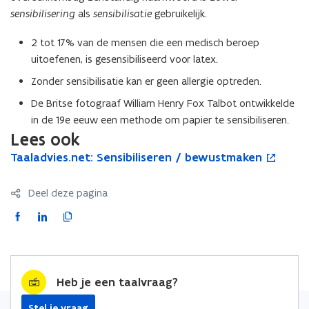
sensibilisering
als
sensibilisatie
gebruikelijk.
2 tot 17% van de mensen die een medisch beroep
uitoefenen, is gesensibiliseerd voor latex.
Zonder sensibilisatie kan er geen allergie optreden.
De Britse fotograaf William Henry Fox Talbot ontwikkelde
in de 19e eeuw een methode om papier te sensibiliseren.
Lees ook
T
Taaladvies.net: Sensibiliseren / bewustmaken
T
o
a
a
p
a
a
e
Deel deze pagina
l
l
n
a
a
t
F
L
K
d
d
i
a
i
o
v
v
n
c
n
p
i
i
n
e
k
i
e
e
i
Heb je een taalvraag?
b
e
e
s
s
e
o
d
e
.
.
u
Stel je vraag