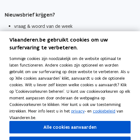
Nieuwsbrief krijgen?
vraag & woord van de week
wekelijks in je mailbox
Vlaanderen.be gebruikt cookies om uw
Schrijf je in
surfervaring te verbeteren.
Thema's
Sommige cookies zijn noodzakelijk om de website optimaal te
laten functioneren. Andere cookies zijn optioneel en worden
Taaladviezen
gebruikt om uw surfervaring op deze website te verbeteren. Als u
op 'Alle cookies aanvaarden' klikt, aanvaardt u ook de optionele
Spellingregels
cookies. Wilt u liever zelf kiezen welke cookies u aanvaardt? Klik
op 'Cookievoorkeuren beheren'. U kunt uw cookievoorkeuren op elk
Tips voor duidelijke taal
moment aanpassen door onderaan de webpagina op
Bekijk ook
Cookievoorkeuren te klikken. Hier kunt u ook uw toestemming
intrekken. Meer info leest u in het
privacy
- en
cookiebeleid
van
Spellingtests
Vlaanderen.be.
Alle cookies aanvaarden
Boek- en webwijzer