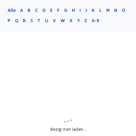
Alle
A
B
C
D
E
F
G
H
I
J
K
L
M
N
O
P
Q
R
S
T
U
V
W
X
Y
Z
0-9
Bezig met laden...