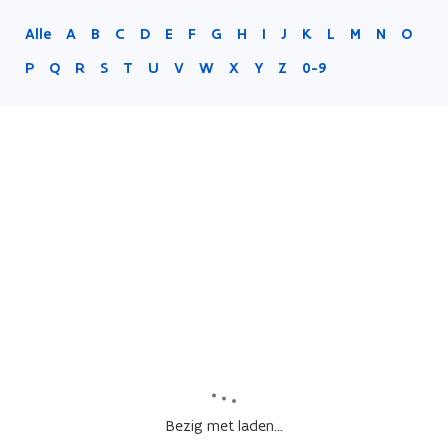
Alle
A
B
C
D
E
F
G
H
I
J
K
L
M
N
O
P
Q
R
S
T
U
V
W
X
Y
Z
0-9
Bezig met laden...