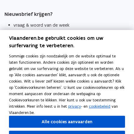
Nieuwsbrief krijgen?
vraag & woord van de week
wekelijks in je mailbox
Vlaanderen.be gebruikt cookies om uw
Schrijf je in
surfervaring te verbeteren.
Thema's
Sommige cookies zijn noodzakelijk om de website optimaal te
laten functioneren. Andere cookies zijn optioneel en worden
Taaladviezen
gebruikt om uw surfervaring op deze website te verbeteren. Als u
op 'Alle cookies aanvaarden' klikt, aanvaardt u ook de optionele
Spellingregels
cookies. Wilt u liever zelf kiezen welke cookies u aanvaardt? Klik
op 'Cookievoorkeuren beheren'. U kunt uw cookievoorkeuren op elk
Tips voor duidelijke taal
moment aanpassen door onderaan de webpagina op
Bekijk ook
Cookievoorkeuren te klikken. Hier kunt u ook uw toestemming
intrekken. Meer info leest u in het
privacy
- en
cookiebeleid
van
Spellingtests
Vlaanderen.be.
Alle cookies aanvaarden
Boek- en webwijzer