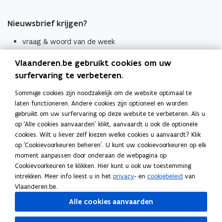
Nieuwsbrief krijgen?
vraag & woord van de week
wekelijks in je mailbox
Vlaanderen.be gebruikt cookies om uw
Schrijf je in
surfervaring te verbeteren.
Thema's
Sommige cookies zijn noodzakelijk om de website optimaal te
laten functioneren. Andere cookies zijn optioneel en worden
Taaladviezen
gebruikt om uw surfervaring op deze website te verbeteren. Als u
op 'Alle cookies aanvaarden' klikt, aanvaardt u ook de optionele
Spellingregels
cookies. Wilt u liever zelf kiezen welke cookies u aanvaardt? Klik
op 'Cookievoorkeuren beheren'. U kunt uw cookievoorkeuren op elk
Tips voor duidelijke taal
moment aanpassen door onderaan de webpagina op
Bekijk ook
Cookievoorkeuren te klikken. Hier kunt u ook uw toestemming
intrekken. Meer info leest u in het
privacy
- en
cookiebeleid
van
Spellingtests
Vlaanderen.be.
Alle cookies aanvaarden
Boek- en webwijzer