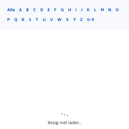
Alle
A
B
C
D
E
F
G
H
I
J
K
L
M
N
O
P
Q
R
S
T
U
V
W
X
Y
Z
0-9
Bezig met laden...