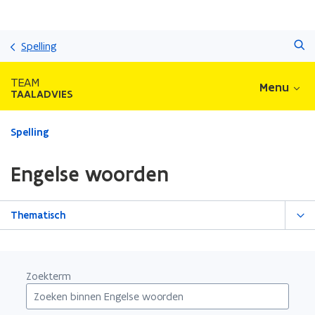
Overslaan
Zoeken
en
Spelling
naar
de
TEAM
Menu
inhoud
TAALADVIES
gaan
Gedaan
Spelling
met
laden.
Engelse woorden
U
bevindt
zich
Thematisch
op:
Engelse
woorden
Zoekterm