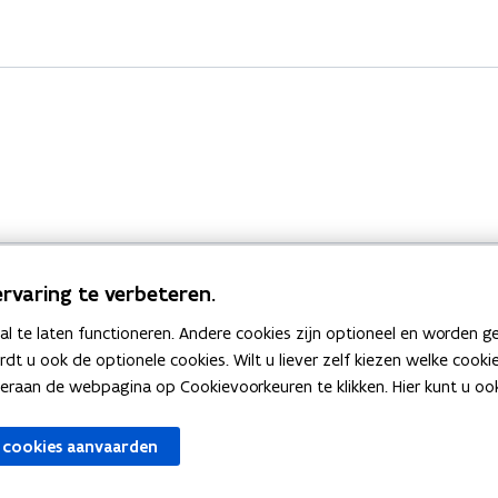
rvaring te verbeteren.
 te laten functioneren. Andere cookies zijn optioneel en worden g
Bekijk ook
ardt u ook de optionele cookies. Wilt u liever zelf kiezen welke cook
an de webpagina op Cookievoorkeuren te klikken. Hier kunt u ook 
zen
Spellingtests
 cookies aanvaarden
gels
Boek- en webwijzer