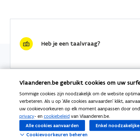
Heb je een taalvraag?
Vlaanderen.be gebruikt cookies om uw surfe
Sommige cookies zijn noodzakelijk om de website optimaal
Nieuwsbrief krijgen?
Thema's
verbeteren. Als u op 'Alle cookies aanvaarden' klikt, aanva
uw cookievoorkeuren op elk moment aanpassen door ondera
vraag & woord van de week
Taaladvie
privacy
- en
cookiebeleid
van Vlaanderen.be.
wekelijks in je mailbox
Alle cookies aanvaarden
Enkel noodzakelijke
Spellingre
Schrijf je in
Cookievoorkeuren beheren