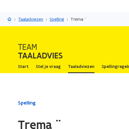
Taaladvies
Taaladviezen
Spelling
Trema ¨
TEAM
TAALADVIES
Start
Stel je vraag
Taaladviezen
Spellingregel
Gedaan
Spelling
met
laden.
Trema ¨
U