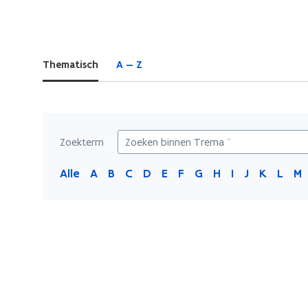
bevindt
zich
op:
Thematisch
A — Z
Trema
¨
Zoekterm
Alle
A
B
C
D
E
F
G
H
I
J
K
L
M