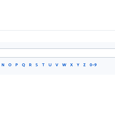
N
O
P
Q
R
S
T
U
V
W
X
Y
Z
0-9