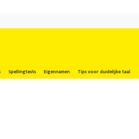
Overslaan
en
naar
de
inhoud
gaan
s
Spellingtests
Eigennamen
Tips voor duidelijke taal