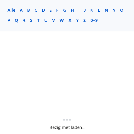
Alle
A
B
C
D
E
F
G
H
I
J
K
L
M
N
O
P
Q
R
S
T
U
V
W
X
Y
Z
0-9
Bezig met laden...