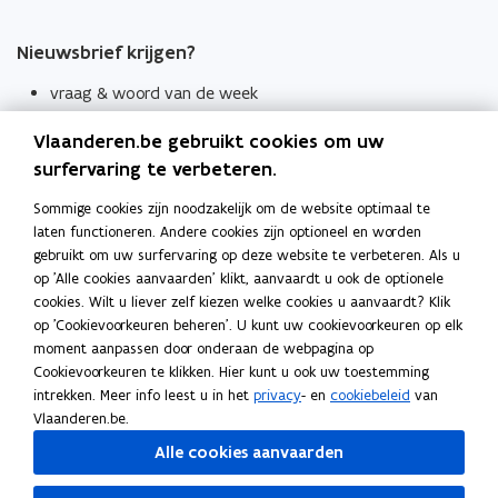
Nieuwsbrief krijgen?
vraag & woord van de week
wekelijks in je mailbox
Vlaanderen.be gebruikt cookies om uw
Schrijf je in
surfervaring te verbeteren.
Thema's
Sommige cookies zijn noodzakelijk om de website optimaal te
laten functioneren. Andere cookies zijn optioneel en worden
Taaladviezen
gebruikt om uw surfervaring op deze website te verbeteren. Als u
op 'Alle cookies aanvaarden' klikt, aanvaardt u ook de optionele
Spellingregels
cookies. Wilt u liever zelf kiezen welke cookies u aanvaardt? Klik
op 'Cookievoorkeuren beheren'. U kunt uw cookievoorkeuren op elk
Tips voor duidelijke taal
moment aanpassen door onderaan de webpagina op
Bekijk ook
Cookievoorkeuren te klikken. Hier kunt u ook uw toestemming
intrekken. Meer info leest u in het
privacy
- en
cookiebeleid
van
Spellingtests
Vlaanderen.be.
Alle cookies aanvaarden
Boek- en webwijzer