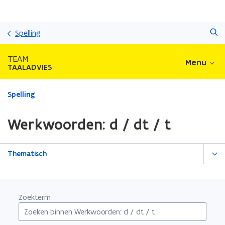
Overslaan
Zoeken
en
Spelling
naar
de
TEAM
Menu
inhoud
TAALADVIES
gaan
Gedaan
Spelling
met
laden.
Werkwoorden: d / dt / t
U
bevindt
zich
Thematisch
op:
Werkwoorden:
d
/
Zoekterm
dt
/
t