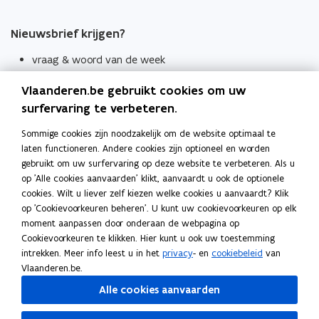
Nieuwsbrief krijgen?
vraag & woord van de week
wekelijks in je mailbox
Vlaanderen.be gebruikt cookies om uw
Schrijf je in
surfervaring te verbeteren.
Thema's
Sommige cookies zijn noodzakelijk om de website optimaal te
laten functioneren. Andere cookies zijn optioneel en worden
Taaladviezen
gebruikt om uw surfervaring op deze website te verbeteren. Als u
op 'Alle cookies aanvaarden' klikt, aanvaardt u ook de optionele
Spellingregels
cookies. Wilt u liever zelf kiezen welke cookies u aanvaardt? Klik
op 'Cookievoorkeuren beheren'. U kunt uw cookievoorkeuren op elk
Tips voor duidelijke taal
moment aanpassen door onderaan de webpagina op
Bekijk ook
Cookievoorkeuren te klikken. Hier kunt u ook uw toestemming
intrekken. Meer info leest u in het
privacy
- en
cookiebeleid
van
Spellingtests
Vlaanderen.be.
Alle cookies aanvaarden
Boek- en webwijzer