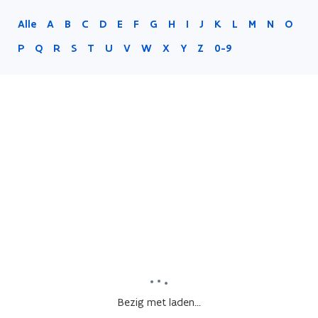
Alle
A
B
C
D
E
F
G
H
I
J
K
L
M
N
O
P
Q
R
S
T
U
V
W
X
Y
Z
0-9
Bezig met laden...