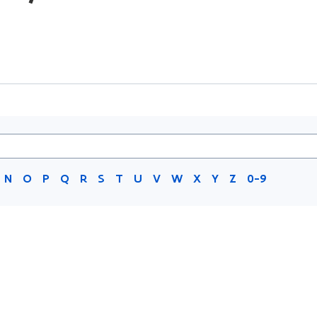
N
O
P
Q
R
S
T
U
V
W
X
Y
Z
0-9