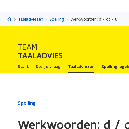
Taaladvies
Taaladviezen
Spelling
Werkwoorden: d / dt / t
TEAM
TAALADVIES
Start
Stel je vraag
Taaladviezen
Spellingregel
Gedaan
Spelling
met
laden.
Werkwoorden: d / d
U