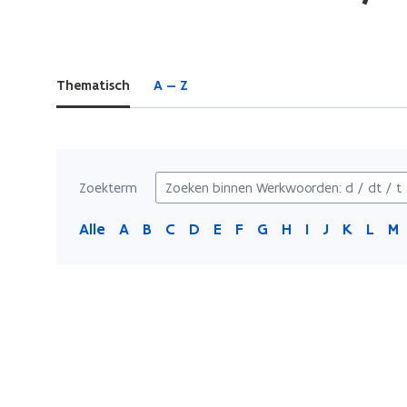
bevindt
zich
op:
Thematisch
A — Z
Werkwoorden:
d
/
dt
/
Zoekterm
t
Alle
A
B
C
D
E
F
G
H
I
J
K
L
M