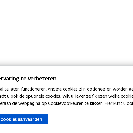
rvaring te verbeteren.
 te laten functioneren. Andere cookies zijn optioneel en worden g
Bekijk ook
ardt u ook de optionele cookies. Wilt u liever zelf kiezen welke cook
an de webpagina op Cookievoorkeuren te klikken. Hier kunt u ook 
zen
Spellingtests
 cookies aanvaarden
gels
Boek- en webwijzer