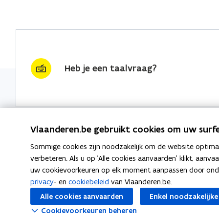
Heb je een taalvraag?
Vlaanderen.be gebruikt cookies om uw surfe
Sommige cookies zijn noodzakelijk om de website optimaal
Nieuwsbrief krijgen?
Thema's
verbeteren. Als u op 'Alle cookies aanvaarden' klikt, aanva
uw cookievoorkeuren op elk moment aanpassen door ondera
vraag & woord van de week
Taaladvie
privacy
- en
cookiebeleid
van Vlaanderen.be.
wekelijks in je mailbox
Alle cookies aanvaarden
Enkel noodzakelijke
Spellingre
Schrijf je in
Cookievoorkeuren beheren