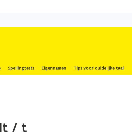
Overslaan
en
naar
de
inhoud
gaan
s
Spellingtests
Eigennamen
Tips voor duidelijke taal
t / t