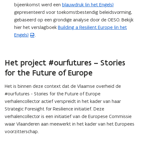
bijeenkomst werd een
blauwdruk (in het Engels)
gepresenteerd voor toekomstbestendig beleidsvorming,
gebaseerd op een grondige analyse door de OESO. Bekijk
hier het verslagboek
Building a Resilient Europe
(in het
(
Engels)
.
P
D
F
b
Het project #ourfutures – Stories
e
for the Future of Europe
s
t
Het is binnen deze context dat de Vlaamse overheid de
a
#ourfutures - Stories for the Future of Europe
n
verhalencollector actief verspreidt in het kader van haar
d
Strategic Foresight for Resilience initiatief. Deze
o
verhalencollector is een initiatief van de Europese Commissie
p
waar Vlaanderen aan meewerkt in het kader van het Europees
e
voorzitterschap.
n
t