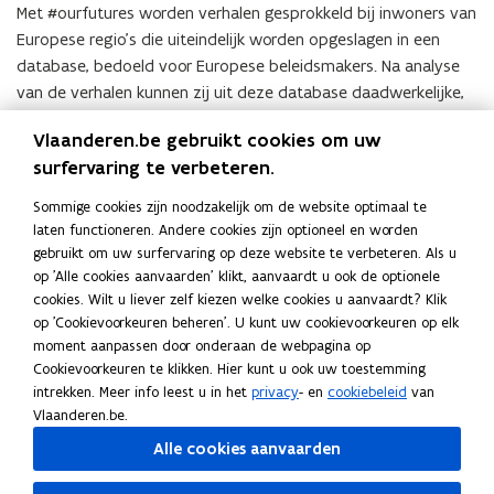
Met #ourfutures worden verhalen gesprokkeld bij inwoners van
i
Europese regio’s die uiteindelijk worden opgeslagen in een
n
database, bedoeld voor Europese beleidsmakers. Na analyse
n
van de verhalen kunnen zij uit deze database daadwerkelijke,
i
toekomstgerichte aanbevelingen putten voor beleidsacties op
e
Vlaanderen.be gebruikt cookies om uw
Europees niveau.
u
surfervaring te verbeteren.
w
Door op deze manier te luisteren naar wat er leeft bij
Sommige cookies zijn noodzakelijk om de website optimaal te
v
Vlamingen hopen we als Vlaamse overheid zelf ook veel
laten functioneren. Andere cookies zijn optioneel en worden
e
nuttigs te weten te komen en zetten we Vlaanderen als regio
gebruikt om uw surfervaring op deze website te verbeteren. Als u
n
extra in de kijker bij de Europese instellingen.
op 'Alle cookies aanvaarden' klikt, aanvaardt u ook de optionele
s
cookies. Wilt u liever zelf kiezen welke cookies u aanvaardt? Klik
Deel zelf jouw verhaal over de toekomst van Europa in de
t
op 'Cookievoorkeuren beheren'. U kunt uw cookievoorkeuren op elk
verhalencollector
#ourfutures - Stories for the Future of
e
(
moment aanpassen door onderaan de webpagina op
Europe
Cookievoorkeuren te klikken. Hier kunt u ook uw toestemming
. (Kies je taal van voorkeur met de knop
r
o
intrekken. Meer info leest u in het
privacy
- en
cookiebeleid
van
rechtsboven.)
)
p
Vlaanderen.be.
e
Alle cookies aanvaarden
n
Lees deze pagina in:
English
t
Deel deze pagina