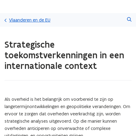
Overslaan
Zoeken
en
Vlaanderen en de EU
naar
de
Gedaan
inhoud
Strategische
met
gaan
laden.
toekomstverkenningen in een
U
bevindt
internationale context
zich
op:
Strategische
toekomstverkenningen
in
Als overheid is het belangrijk om voorbereid te zijn op
een
internationale
langetermijnontwikkelingen en geopolitieke veranderingen. Om
context
ervoor te zorgen dat overheden veerkrachtig zijn, worden
strategische analyses uitgevoerd. Op die manier kunnen
overheden anticiperen op onverwachte of complexe
uitdagingen, en opportuniteiten grijpen.