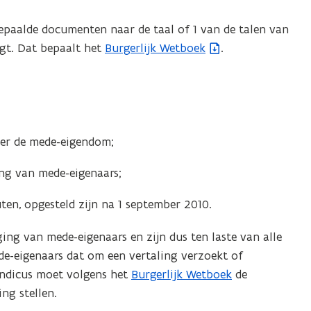
n
s
epaalde documenten naar de taal of 1 van de talen van
t
t. Dat bepaalt het
Burgerlijk Wetboek
.
(
e
b
r
e
)
s
t
ver de mede-eigendom;
a
n
ng van mede-eigenaars;
d
o
en, opgesteld zijn na 1 september 2010.
p
e
ing van mede-eigenaars en zijn dus ten laste van alle
n
de-eigenaars dat om een vertaling verzoekt of
t
yndicus moet volgens het
Burgerlijk Wetboek
de
i
ing stellen.