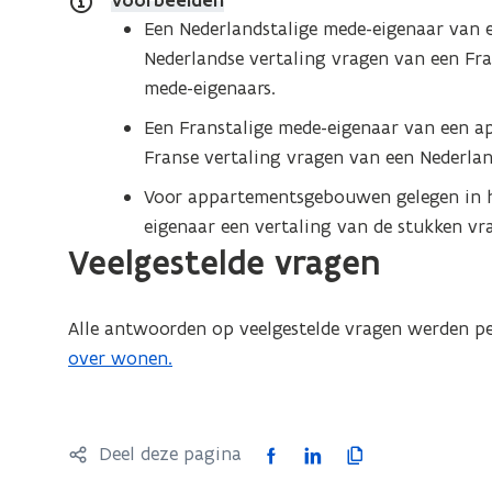
Voorbeelden
Een Nederlandstalige mede-eigenaar van 
Nederlandse vertaling vragen van een Fra
mede-eigenaars.
Een Franstalige mede-eigenaar van een a
Franse vertaling vragen van een Nederlan
Voor appartementsgebouwen gelegen in h
eigenaar een vertaling van de stukken vra
Veelgestelde vragen
Alle antwoorden op veelgestelde vragen werden p
over wonen.
F
L
K
Deel deze pagina
a
i
o