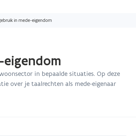
Overslaan
en
gebruik in mede-eigendom
naar
de
inhoud
gaan
e-eigendom
 woonsector in bepaalde situaties. Op deze
tie over je taalrechten als mede-eigenaar