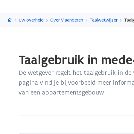
Vlaanderen.be
Uw overheid
Over Vlaanderen
Taalwetwijzer
Taal
Gedaan
Taalgebruik in med
met
laden.
De wetgever regelt het taalgebruik in de
U
bevindt
pagina vind je bijvoorbeeld meer informa
zich
van een appartementsgebouw.
op:
Taalgebruik
in
mede-
eigendom