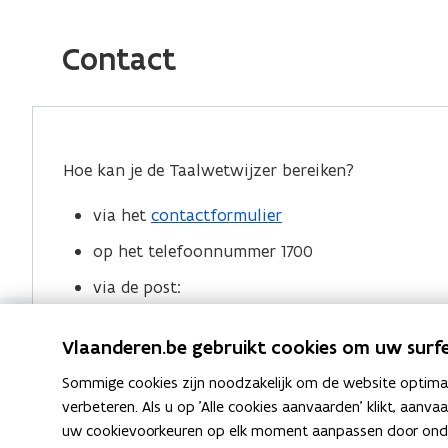
c
n
p
e
k
i
Contact
b
e
e
o
d
e
o
i
r
k
n
l
Hoe kan je de Taalwetwijzer bereiken?
o
o
i
p
p
n
via het
contactformulier
e
e
k
op het telefoonnummer 1700
n
n
n
via de post:
t
t
a
i
i
a
Agentschap Binnenlands Bestuur
n
n
r
Vlaanderen.be gebruikt cookies om uw surfe
Taalwetwijzer
n
n
k
Sommige cookies zijn noodzakelijk om de website optimaal
Koning Albert II laan bus 215
i
i
l
verbeteren. Als u op 'Alle cookies aanvaarden' klikt, aanva
1210 Brussel
e
e
e
uw cookievoorkeuren op elk moment aanpassen door ondera