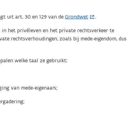
gt uit art. 30 en 129 van de
Grondwet
.
(
o
 in het privéleven en het private rechtsverkeer te
p
ivate rechtsverhoudingen, zoals bij mede-eigendom, dus
e
n
t
palen welke taal ze gebruikt:
i
n
n
ging van mede-eigenaars;
i
e
ergadering;
u
w
v
e