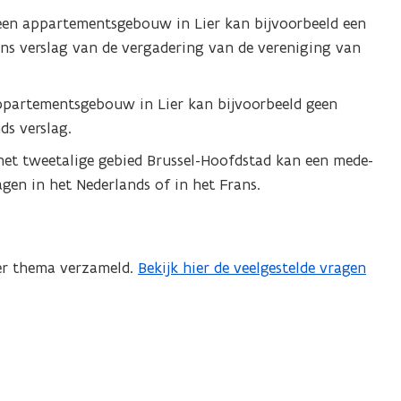
n
een appartementsgebouw in Lier kan bijvoorbeeld een
n
ns verslag van de vergadering van de vereniging van
i
e
u
ppartementsgebouw in Lier kan bijvoorbeeld geen
w
ds verslag.
v
et tweetalige gebied Brussel-Hoofdstad kan een mede-
e
gen in het Nederlands of in het Frans.
n
s
t
e
er thema verzameld.
Bekijk hier de veelgestelde vragen
r
)