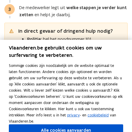
r
d
d
e
j
e
r
p
a
p
De medewerker legt uit
welke stappen je verder kunt
g
r
Stap
3
d
r
a
u
g
u
e
s
zetten
en helpt je daarbij.
e
s
g
n
n
d
c
n
c
t
t
r
h
d
h
In direct gevaar of dringend hulp nodig?
a
r
g
r
g
Politie:
bel het noodnummer 101.
i
e
i
j
d
Vlaanderen.be gebruikt cookies om uw
j
Brandweer en medische hulp:
bel het
d
r
d
surfervaring te verbeteren.
noodnummer 112.
e
a
e
n
g
Sommige cookies zijn noodzakelijk om de website optimaal te
n
Andere hulplijnen
d
laten functioneren. Andere cookies zijn optioneel en worden
d
g
gebruikt om uw surfervaring op deze website te verbeteren. Als u
g
e
op 'Alle cookies aanvaarden' klikt, aanvaardt u ook de optionele
e
Lees deze pagina in:
English
d
cookies. Wilt u liever zelf kiezen welke cookies u aanvaardt? Klik
d
r
Deel deze pagina
op 'Cookievoorkeuren beheren'. U kunt uw cookievoorkeuren op elk
r
a
moment aanpassen door onderaan de webpagina op
a
F
L
K
g
Cookievoorkeuren te klikken. Hier kunt u ook uw toestemming
g
a
i
o
?
intrekken. Meer info leest u in het
privacy
- en
cookiebeleid
van
?
c
n
p
Vlaanderen.be.
e
k
i
Volg het Vlaams Meldpunt Grensoverschrijdend Gedrag op
Alle cookies aanvaarden