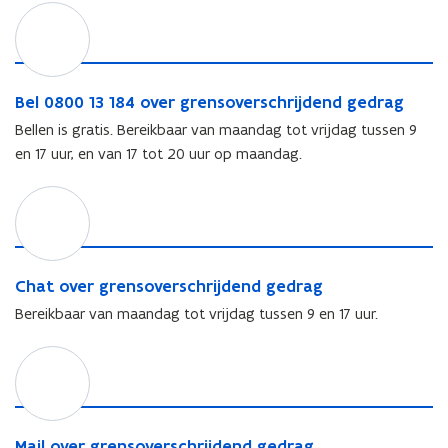
B
e
l
0
8
B
Bel 0800 13 184 over grensoverschrijdend gedrag
0
e
Bellen is gratis. Bereikbaar van maandag tot vrijdag tussen 9
0
l
en 17 uur, en van 17 tot 20 uur op maandag.
1
0
3
8
C
1
0
h
8
0
a
4
1
t
o
3
o
C
v
Chat over grensoverschrijdend gedrag
1
v
h
e
8
Bereikbaar van maandag tot vrijdag tussen 9 en 17 uur.
e
a
r
4
r
t
g
o
M
g
o
r
v
a
r
v
e
e
i
e
e
n
r
l
n
r
s
g
o
M
Mail over grensoverschrijdend gedrag
s