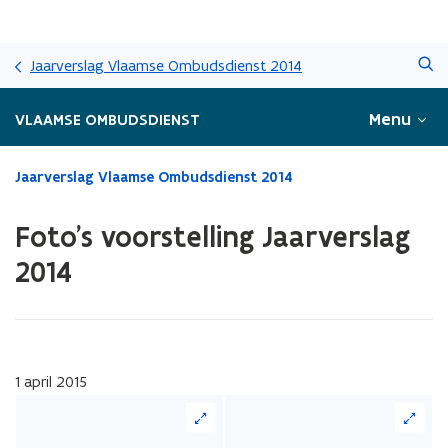
Overslaan
Zoeken
en
Jaarverslag Vlaamse Ombudsdienst 2014
naar
de
Menu
VLAAMSE OMBUDSDIENST
inhoud
gaan
Gedaan
Jaarverslag Vlaamse Ombudsdienst 2014
met
laden.
Foto's voorstelling Jaarverslag
U
bevindt
2014
zich
op:
Foto's
voorstelling
Jaarverslag
1 april 2015
2014