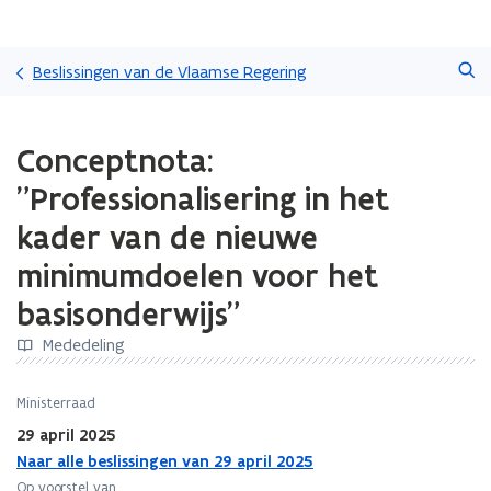
Overslaan
Zoeken
en
Beslissingen van de Vlaamse Regering
naar
de
Gedaan
inhoud
Conceptnota:
met
gaan
laden.
"Professionalisering in het
U
bevindt
kader van de nieuwe
zich
minimumdoelen voor het
op:
Conceptnota:
basisonderwijs"
"Professionalisering
in
Mededeling
het
kader
Ministerraad
van
de
29 april 2025
nieuwe
Naar alle beslissingen van 29 april 2025
minimumdoelen
Op voorstel van