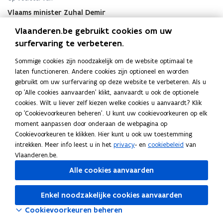
voor
Vlaams minister Zuhal Demir
het
basisonderwijs"
Alle beslissingen op voorstel van Vlaams minister Zuhal
Vlaanderen.be gebruikt cookies om uw
Demir
surfervaring te verbeteren.
Sommige cookies zijn noodzakelijk om de website optimaal te
laten functioneren. Andere cookies zijn optioneel en worden
gebruikt om uw surfervaring op deze website te verbeteren. Als u
Documenten
op 'Alle cookies aanvaarden' klikt, aanvaardt u ook de optionele
V
VR 2025 2904 MED.0144-1 professionalisering in
V
cookies. Wilt u liever zelf kiezen welke cookies u aanvaardt? Klik
R
het kader van de nieuwe minimumdoelen voor
R
op 'Cookievoorkeuren beheren'. U kunt uw cookievoorkeuren op elk
2
het basisonderwijs - mededeling BIS
2
moment aanpassen door onderaan de webpagina op
0
0
Cookievoorkeuren te klikken. Hier kunt u ook uw toestemming
PDF • 207,8KB
2
2
intrekken. Meer info leest u in het
privacy
- en
cookiebeleid
van
Naar alle beslissingen van 29 april 2025
5
5
Vlaanderen.be.
2
2
Alle cookies aanvaarden
9
9
0
0
Enkel noodzakelijke cookies aanvaarden
4
4
M
M
Cookievoorkeuren beheren
E
E