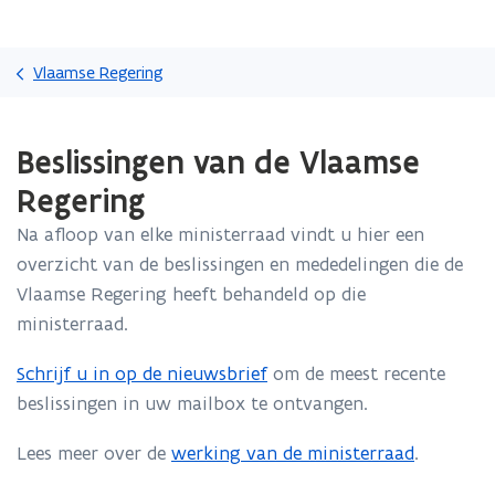
Overslaan
Zoeken
en
Vlaamse Regering
naar
de
Gedaan
inhoud
Beslissingen van de Vlaamse
met
gaan
laden.
Regering
U
bevindt
Na afloop van elke ministerraad vindt u hier een
zich
overzicht van de beslissingen en mededelingen die de
op:
Beslissingen
Vlaamse Regering heeft behandeld op die
van
ministerraad.
de
Vlaamse
Schrijf u in op de nieuwsbrief
om de meest recente
Regering
beslissingen in uw mailbox te ontvangen.
Lees meer over de
werking van de ministerraad
.