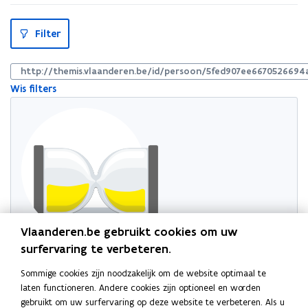
S
Filter
l
u
i
t
http://themis.vlaanderen.be/id/persoon/5fed907ee6670526694a
p
Wis filters
i
l
l
Vlaanderen.be gebruikt cookies om uw
surfervaring te verbeteren.
Probeer de pagina opnieuw te laden
Indien dit niet lukt, wacht even en probeer opnieuw
Sommige cookies zijn noodzakelijk om de website optimaal te
laten functioneren. Andere cookies zijn optioneel en worden
gebruikt om uw surfervaring op deze website te verbeteren. Als u