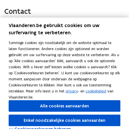
a
i
o
c
n
p
Contact
e
k
i
b
e
e
Vlaanderen.be gebruikt cookies om uw
o
d
e
cel Ministerraad
surfervaring te verbeteren.
o
i
r
Website
k
n
l
Sommige cookies zijn noodzakelijk om de website optimaal te
o
beslissingenvlaamseregering.vlaanderen.be
laten functioneren. Andere cookies zijn optioneel en worden
o
o
i
p
gebruikt om uw surfervaring op deze website te verbeteren. Als u
p
p
n
E-mail
e
op 'Alle cookies aanvaarden' klikt, aanvaardt u ook de optionele
e
e
k
n
ministerraad@vlaanderen.be
cookies. Wilt u liever zelf kiezen welke cookies u aanvaardt? Klik
n
n
n
t
op 'Cookievoorkeuren beheren'. U kunt uw cookievoorkeuren op elk
Adres
t
i
t
a
moment aanpassen door onderaan de webpagina op
Departement Kanselarij en Buitenlandse Zaken
n
i
i
a
Cookievoorkeuren te klikken. Hier kunt u ook uw toestemming
cel Ministerraad
n
n
n
r
intrekken. Meer info leest u in het
privacy
- en
cookiebeleid
van
i
Vlaanderen.be.
n
n
k
Koolstraat 35, 1000 Brussel
e
o
Routeplanner
i
i
l
Alle cookies aanvaarden
u
p
e
e
e
w
Meer details
e
u
u
m
v
Enkel noodzakelijke cookies aanvaarden
n
w
e
w
b
t