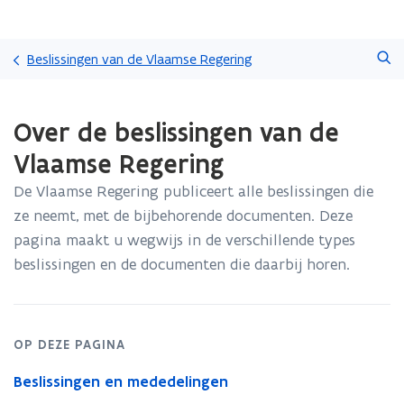
Overslaan
Zoeken
en
Beslissingen van de Vlaamse Regering
naar
de
Gedaan
inhoud
Over de beslissingen van de
met
gaan
laden.
Vlaamse Regering
U
bevindt
De Vlaamse Regering publiceert alle beslissingen die
zich
ze neemt, met de bijbehorende documenten. Deze
op:
Over
pagina maakt u wegwijs in de verschillende types
de
beslissingen en de documenten die daarbij horen.
beslissingen
van
de
Vlaamse
OP DEZE PAGINA
Regering
Beslissingen en mededelingen