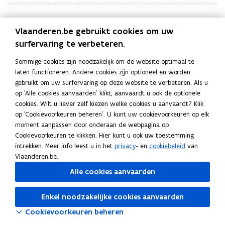
Vlaanderen.be gebruikt cookies om uw
Documenten
surfervaring te verbeteren.
V
VR 2026 2905 MED.0212-1 Voortgangsrapport
V
R
klimaatplan Vo 2024-2025 - mededeling BIS
R
Sommige cookies zijn noodzakelijk om de website optimaal te
2
2
laten functioneren. Andere cookies zijn optioneel en worden
PDF • 178,1KB
0
0
gebruikt om uw surfervaring op deze website te verbeteren. Als u
V
VR 2026 2905 MED.0212-2 Voortgangsrapport
V
2
2
op 'Alle cookies aanvaarden' klikt, aanvaardt u ook de optionele
R
klimaatplan Vo 2024-2025 - bijlage BIS
R
6
6
cookies. Wilt u liever zelf kiezen welke cookies u aanvaardt? Klik
2
2
PDF • 618,8KB
2
2
op 'Cookievoorkeuren beheren'. U kunt uw cookievoorkeuren op elk
0
0
9
Naar alle beslissingen van 29 mei 2026
9
moment aanpassen door onderaan de webpagina op
2
2
0
0
Cookievoorkeuren te klikken. Hier kunt u ook uw toestemming
6
6
5
5
intrekken. Meer info leest u in het
privacy
- en
cookiebeleid
van
2
2
M
M
Vlaanderen.be.
9
9
E
E
0
Alle cookies aanvaarden
0
D
D
5
5
.
.
M
M
Enkel noodzakelijke cookies aanvaarden
0
0
E
E
2
2
Cookievoorkeuren beheren
D
D
1
1
.
.