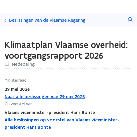
Overslaan
Zoeken
en
Beslissingen van de Vlaamse Regering
naar
de
Gedaan
inhoud
Klimaatplan Vlaamse overheid:
met
gaan
laden.
voortgangsrapport 2026
U
bevindt
Mededeling
zich
op:
Ministerraad
Klimaatplan
Vlaamse
29 mei 2026
overheid:
Naar alle beslissingen van 29 mei 2026
voortgangsrapport
Op voorstel van
2026
Vlaams viceminister-president Hans Bonte
Alle beslissingen op voorstel van Vlaams viceminister-
president Hans Bonte