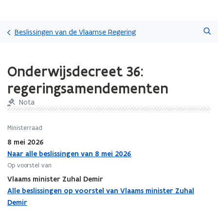
Overslaan
Zoeken
en
Beslissingen van de Vlaamse Regering
naar
de
Gedaan
inhoud
Onderwijsdecreet 36:
met
gaan
laden.
regeringsamendementen
U
bevindt
Nota
zich
op:
Ministerraad
Onderwijsdecreet
36:
8 mei 2026
regeringsamendementen
Naar alle beslissingen van 8 mei 2026
Op voorstel van
Vlaams minister Zuhal Demir
Alle beslissingen op voorstel van Vlaams minister Zuhal
Demir