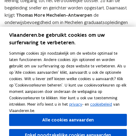
leerling toegang tot het vertrouwelijke dossier. Zo kan de
begeleiding sneller en gerichter worden opgestart. Daarnaast
krijgt
Thomas More Mechelen-Antwerpen
de
onderwijsbevoegdheid om in Mechelen graduaatsopleidingen
in het studiegebied
Sociaal-agogisch werk
aan te bieden en
Vlaanderen.be gebruikt cookies om uw
de graad van gegradueerde uit te reiken. Ook wordt mogelijk
surfervaring te verbeteren.
gemaakt dat hogeronderwijsinstellingen bij de overdracht van
een opleiding afspraken kunnen maken over de overdracht van
Sommige cookies zijn noodzakelijk om de website optimaal te
middelen. De amendementen worden nu ingediend bij het
laten functioneren. Andere cookies zijn optioneel en worden
Vlaams Parlement
.
gebruikt om uw surfervaring op deze website te verbeteren. Als u
op 'Alle cookies aanvaarden' klikt, aanvaardt u ook de optionele
Documenten
cookies. Wilt u liever zelf kiezen welke cookies u aanvaardt? Klik
V
VR 2026 0805 DOC.0466-1
V
op 'Cookievoorkeuren beheren'. U kunt uw cookievoorkeuren op elk
R
Regeringsamendementen ODXXXVI - nota BIS
R
moment aanpassen door onderaan de webpagina op
2
2
Cookievoorkeuren te klikken. Hier kunt u ook uw toestemming
0
0
PDF • 97,0KB
intrekken. Meer info leest u in het
privacy
- en
cookiebeleid
van
2
2
V
VR 2026 0805 DOC.0466-2
Vlaanderen.be.
V
6
6
R
Regeringsamendementen ODXXXVI - bijlage
R
Alle cookies aanvaarden
0
0
2
QUINQUIES
2
8
8
0
0
PDF • 209,0KB
0
0
Enkel noodzakelijke cookies aanvaarden