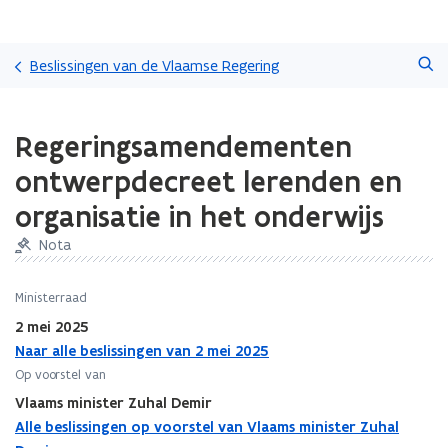
Overslaan
Zoeken
en
Beslissingen van de Vlaamse Regering
naar
de
Gedaan
inhoud
Regeringsamendementen
met
gaan
laden.
ontwerpdecreet lerenden en
U
bevindt
organisatie in het onderwijs
zich
op:
Nota
Regeringsamendementen
ontwerpdecreet
Ministerraad
lerenden
2 mei 2025
en
organisatie
Naar alle beslissingen van 2 mei 2025
in
Op voorstel van
het
Vlaams minister Zuhal Demir
onderwijs
Alle beslissingen op voorstel van Vlaams minister Zuhal