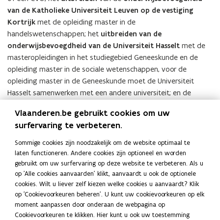
van de Katholieke Universiteit Leuven op de vestiging
Kortrijk
met de opleiding master in de
handelswetenschappen; het
uitbreiden van de
onderwijsbevoegdheid van de Universiteit Hasselt
met de
masteropleidingen in het studiegebied Geneeskunde en de
opleiding master in de sociale wetenschappen, voor de
opleiding master in de Geneeskunde moet de Universiteit
Hasselt samenwerken met een andere universiteit; en de
wijziging
van de
datum van inwerkingtreding van het
Vlaanderen.be gebruikt cookies om uw
decreet op het onderwijs in de gemeenschapsinstellingen
surfervaring te verbeteren.
naar 1 september 2026
. Over deze regeringsamendementen
wordt het advies ingewonnen van de Vlaamse
Sommige cookies zijn noodzakelijk om de website optimaal te
Toezichtcommissie voor de verwerking van persoonsgegevens
laten functioneren. Andere cookies zijn optioneel en worden
(VTC) en van de Raad van State.
gebruikt om uw surfervaring op deze website te verbeteren. Als u
op 'Alle cookies aanvaarden' klikt, aanvaardt u ook de optionele
Documenten
cookies. Wilt u liever zelf kiezen welke cookies u aanvaardt? Klik
V
VR 2025 0205 DOC.0344-1
V
op 'Cookievoorkeuren beheren'. U kunt uw cookievoorkeuren op elk
R
Regeringsamendementen decreet Lerenden en
R
moment aanpassen door onderaan de webpagina op
2
Organisatie - nota TER
2
Cookievoorkeuren te klikken. Hier kunt u ook uw toestemming