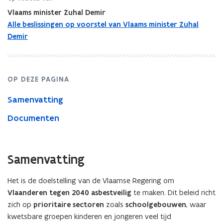
onderwijs:
Vlaams minister Zuhal Demir
voorontwerp
van
Alle beslissingen op voorstel van Vlaams minister Zuhal
wijzigingsdecreet
Demir
OP DEZE PAGINA
Samenvatting
Documenten
Samenvatting
Het is de doelstelling van de Vlaamse Regering om
Vlaanderen tegen 2040 asbestveilig
te maken. Dit beleid richt
zich op
prioritaire sectoren
zoals
schoolgebouwen
, waar
kwetsbare groepen kinderen en jongeren veel tijd