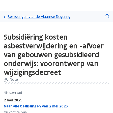
Overslaan
Zoeken
en
Beslissingen van de Vlaamse Regering
naar
de
Gedaan
inhoud
Subsidiëring kosten
met
gaan
laden.
asbestverwijdering en -afvoer
U
bevindt
van gebouwen gesubsidieerd
zich
onderwijs: voorontwerp van
op:
Subsidiëring
wijzigingsdecreet
kosten
asbestverwijdering
Nota
en
-
Ministerraad
afvoer
van
2 mei 2025
gebouwen
Naar alle beslissingen van 2 mei 2025
gesubsidieerd
Op voorstel van