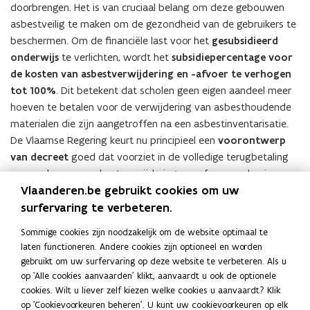
doorbrengen. Het is van cruciaal belang om deze gebouwen
asbestveilig te maken om de gezondheid van de gebruikers te
beschermen. Om de financiële last voor het
gesubsidieerd
onderwijs
te verlichten, wordt het
subsidiepercentage voor
de kosten van asbestverwijdering en -afvoer te verhogen
tot 100%
. Dit betekent dat scholen geen eigen aandeel meer
hoeven te betalen voor de verwijdering van asbesthoudende
materialen die zijn aangetroffen na een asbestinventarisatie.
De Vlaamse Regering keurt nu principieel een
voorontwerp
van decreet
goed dat voorziet in de volledige terugbetaling
van werken voor asbestverwijdering en -afvoer, op basis van
Vlaanderen.be gebruikt cookies om uw
een door OVAM verstrekt asbestinventarisattest, dat bij de
surfervaring te verbeteren.
subsidieaanvraag wordt gevoegd. Over dit voorontwerp van
decreet wordt het advies ingewonnen van de VLOR en daarna
Sommige cookies zijn noodzakelijk om de website optimaal te
van de Raad van State.
laten functioneren. Andere cookies zijn optioneel en worden
Documenten
gebruikt om uw surfervaring op deze website te verbeteren. Als u
V
op 'Alle cookies aanvaarden' klikt, aanvaardt u ook de optionele
VR 2025 0205 DOC.0346-1 Asbestdecreet
V
R
cookies. Wilt u liever zelf kiezen welke cookies u aanvaardt? Klik
Onderwijs - nota BIS
R
2
op 'Cookievoorkeuren beheren'. U kunt uw cookievoorkeuren op elk
2