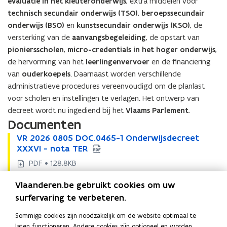
evaluatie in het kleuteronderwijs
, extra middelen voor
technisch secundair onderwijs (TSO)
,
beroepssecundair
onderwijs (BSO)
en
kunstsecundair onderwijs (KSO)
, de
versterking van de
aanvangsbegeleiding
, de opstart van
pioniersscholen
,
micro-credentials in het hoger onderwijs
,
de hervorming van het
leerlingenvervoer
en de financiering
van
ouderkoepels
. Daarnaast worden verschillende
administratieve procedures vereenvoudigd om de planlast
voor scholen en instellingen te verlagen. Het ontwerp van
decreet wordt nu ingediend bij het
Vlaams Parlement
.
Documenten
V
VR 2026 0805 DOC.0465-1 Onderwijsdecreet
V
R
XXXVI - nota TER
R
2
2
PDF • 128,8KB
0
0
V
VR 2026 0805 DOC.0465-2 Onderwijsdecreet
V
2
2
Vlaanderen.be gebruikt cookies om uw
R
XXXVI - decreet TER
R
6
6
2
2
surfervaring te verbeteren.
PDF • 527,3KB
0
0
0
0
V
VR 2026 0805 DOC.0465-3 Onderwijsdecreet
8
V
8
Sommige cookies zijn noodzakelijk om de website optimaal te
2
2
R
XXXVI - MvT TER
0
R
0
laten functioneren. Andere cookies zijn optioneel en worden