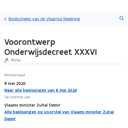
Overslaan
Zoeken
en
Beslissingen van de Vlaamse Regering
naar
de
Gedaan
inhoud
Voorontwerp
met
gaan
laden.
Onderwijsdecreet XXXVI
U
bevindt
Nota
zich
op:
Ministerraad
Voorontwerp
Onderwijsdecreet
8 mei 2026
XXXVI
Naar alle beslissingen van 8 mei 2026
Op voorstel van
Vlaams minister Zuhal Demir
Alle beslissingen op voorstel van Vlaams minister Zuhal
Demir