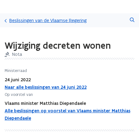
Overslaan
Zoeken
en
Beslissingen van de Vlaamse Regering
naar
de
Gedaan
inhoud
Wijziging decreten wonen
met
gaan
laden.
Nota
U
bevindt
zich
Ministerraad
op:
24 juni 2022
Wijziging
Naar alle beslissingen van 24 juni 2022
decreten
Op voorstel van
wonen
Vlaams minister Matthias Diependaele
Alle beslissingen op voorstel van Vlaams minister Matthias
Diependaele