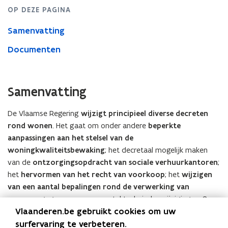
OP DEZE PAGINA
Samenvatting
Documenten
Samenvatting
​De Vlaamse Regering
wijzigt principieel diverse decreten
rond wonen
. Het gaat om onder andere
beperkte
aanpassingen aan het stelsel van de
woningkwaliteitsbewaking
; het decretaal mogelijk maken
van de
ontzorgingsopdracht van sociale verhuurkantoren
;
het
hervormen van het recht van voorkoop
; het
wijzigen
van een aantal bepalingen rond de verwerking van
persoonsgegevens
en een aantal technische wijzigingen. Over
Vlaanderen.be gebruikt cookies om uw
dit voorontwerp van wijzigingsdecreet wordt het advies
surfervaring te verbeteren.
ingewonnen van de Vlaamse toezichtcommissie voor de