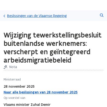
Overslaan
Zoeken
en
Beslissingen van de Vlaamse Regering
naar
de
Gedaan
inhoud
Wijziging tewerkstellingsbesluit
met
gaan
laden.
buitenlandse werknemers:
U
bevindt
verscherpt en geïntegreerd
zich
arbeidsmigratiebeleid
op:
Wijziging
Nota
tewerkstellingsbesluit
buitenlandse
werknemers:
Ministerraad
verscherpt
28 november 2025
en
Naar alle beslissingen van 28 november 2025
geïntegreerd
Op voorstel van
arbeidsmigratiebeleid
Vlaams minister Zuhal Demir