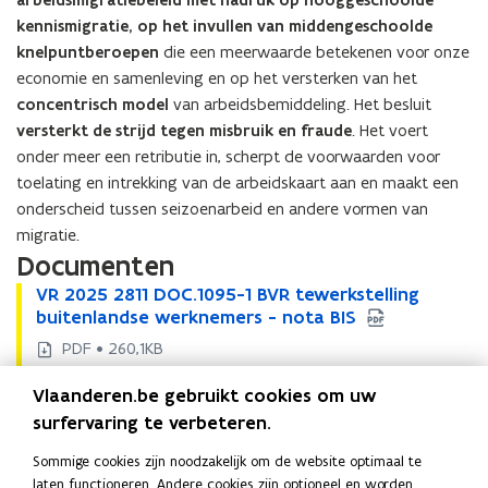
arbeidsmigratiebeleid met nadruk op hooggeschoolde
kennismigratie, op het invullen van middengeschoolde
knelpuntberoepen
die een meerwaarde betekenen voor onze
economie en samenleving en op het versterken van het
concentrisch model
van arbeidsbemiddeling. Het besluit
versterkt de strijd tegen misbruik en fraude
. Het voert
onder meer een retributie in, scherpt de voorwaarden voor
toelating en intrekking van de arbeidskaart aan en maakt een
onderscheid tussen seizoenarbeid en andere vormen van
migratie.
Documenten
V
VR 2025 2811 DOC.1095-1 BVR tewerkstelling
V
R
buitenlandse werknemers - nota BIS
R
2
2
PDF • 260,1KB
0
0
V
VR 2025 2811 DOC.1095-2 BVR tewerkstelling
V
2
2
Vlaanderen.be gebruikt cookies om uw
R
buitenlandse werknemers - BVR
R
5
5
2
2
surfervaring te verbeteren.
PDF • 179,3KB
2
2
0
0
V
VR 2025 2811 DOC.1095-3 BVR tewerkstelling
8
V
8
Sommige cookies zijn noodzakelijk om de website optimaal te
2
2
R
buitenlandse werknemers - bijlage
1
R
1
laten functioneren. Andere cookies zijn optioneel en worden
5
5