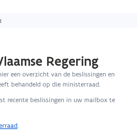
Overslaan
en
g
naar
de
inhoud
gaan
 Vlaamse Regering
ier een overzicht van de beslissingen en
eft behandeld op die ministerraad.
t recente beslissingen in uw mailbox te
erraad
.