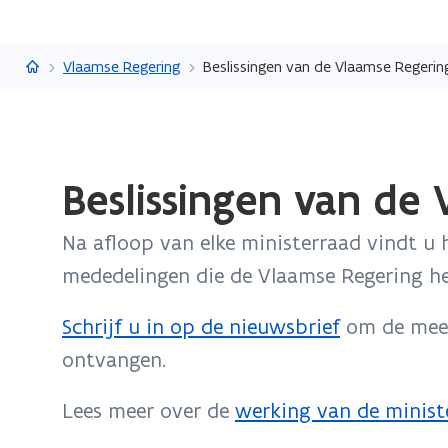
Vlaanderen.be
Vlaamse Regering
Beslissingen van de Vlaamse Regerin
Gedaan
Beslissingen van de
met
laden.
Na afloop van elke ministerraad vindt u h
U
bevindt
mededelingen die de Vlaamse Regering he
zich
op:
Schrijf u in op de nieuwsbrief
om de mees
Beslissingen
ontvangen.
van
de
Lees meer over de
werking van de minist
Vlaamse