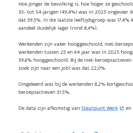
Hoe jonger de bevolking is, hoe hoger ze geschoold 
35- tot 54-jarigen (49,4%) was in 2025 ongeveer d
dat 39,5%. In die laatste leeftijdsgroep was 17,4% k
aandeel duidelijk lager (rond 8,4%).
Werkenden zijn vaker hooggeschoold, niet-beroeps
werkenden tussen 25 en 64 jaar was in 2025 hoogg
39,6% hooggeschoold. Bij de niet-beroepsactieven 
zoek zijn naar een job) was dat 22,0%.
Omgekeerd was bij de werkenden 8,2% kortgeschoold
beroepsactieven 31,5%.
De data zijn afkomstig van
Steunpunt Werk
en
(
o
p
e