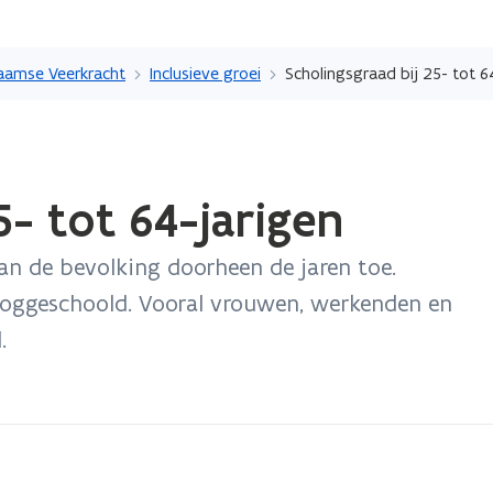
Overslaan
en
aamse Veerkracht
Inclusieve groei
Scholingsgraad bij 25- tot 6
naar
de
inhoud
gaan
5- tot 64-jarigen
an de bevolking doorheen de jaren toe.
ooggeschoold. Vooral vrouwen, werkenden en
.