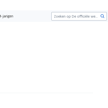
Zoe
4-jarigen