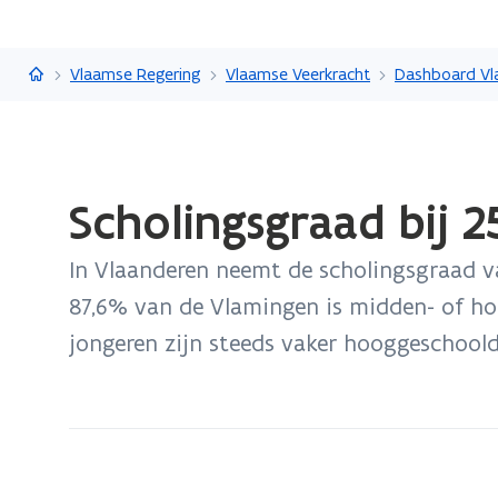
Vlaanderen.be
Vlaamse Regering
Vlaamse Veerkracht
Dashboard Vl
Gedaan
Scholingsgraad bij 2
met
laden.
In Vlaanderen neemt de scholingsgraad v
U
bevindt
87,6% van de Vlamingen is midden- of h
zich
jongeren zijn steeds vaker hooggeschoold
op:
Scholingsgraad
bij
25-
tot