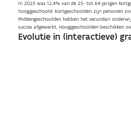
64-
In 2025 was 12,4% van de 25- tot 64-jarigen kort
jarigen
hooggeschoold. Kortgeschoolden zijn personen zon
Middengeschoolden hebben het secundair onderwij
succes afgewerkt. Hooggeschoolden beschikken ov
Evolutie in (interactieve) gr