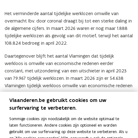
Het verminderde aantal tijdelijke werklozen omwille van
overmacht (bv. door corona) draagt bij tot een sterke daling in
de algemene cijfers. In maart 2026 waren er nog maar 1.888
tijdelijke werklozen als gevolg van dit motief, terwijl het aantal
108.824 bedroeg in april 2022.
Daartegenover blijft het aantal Vlamingen dat tijdelijk
werkloos is omwille van economische redenen eerder
constant, met uitzondering van een uitschieter in april 2023
van 79.967 tijdelijk werklozen. In maart 2026 zijn er 54.638
Vlamingen tijdelijk werkloos omwille van economische redenen
Met tijdelijke werklozen wordt bedoeld: werknemers van wie
Vlaanderen.be gebruikt cookies om uw
de arbeidsovereenkomst geheel of gedeeltelijk tijdelijk is
surfervaring te verbeteren.
geschorst omwille van diverse redenen.
Sommige cookies zijn noodzakelijk om de website optimaal te
laten functioneren. Andere cookies zijn optioneel en worden
De data zijn afkomstig van:
RVA
(
gebruikt om uw surfervaring op deze website te verbeteren. Als u
b