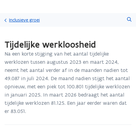
Overslaan
Zoeken
en
Inclusieve groei
naar
de
Gedaan
inhoud
Tijdelijke werkloosheid
met
gaan
laden.
Na een korte stijging van het aantal tijdelijke
U
bevindt
werklozen tussen augustus 2023 en maart 2024,
zich
neemt het aantal verder af in de maanden nadien tot
op:
49.087 in juli 2024. De maand nadien stijgt het aantal
Tijdelijke
opnieuw, met een piek tot 100.801 tijdelijke werklozen
werkloosheid
in januari 2025. In maart 2026 bedraagt het aantal
tijdelijke werklozen 81.125. Een jaar eerder waren dat
er 83.051.