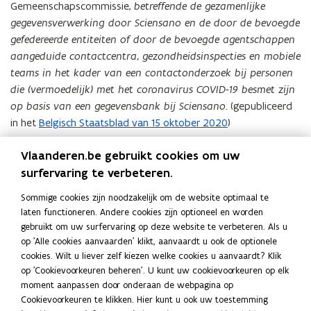
Gemeenschapscommissie,
betreffende de gezamenlijke
w
gegevensverwerking door Sciensano en de door de bevoegde
v
gefedereerde entiteiten of door de bevoegde agentschappen
e
aangeduide contactcentra, gezondheidsinspecties en mobiele
n
teams in het kader van een contactonderzoek bij personen
s
die (vermoedelijk) met het coronavirus COVID-19 besmet zijn
t
op basis van een gegevensbank bij Sciensano
. (gepubliceerd
e
in het
Belgisch Staatsblad van 15 oktober 2020
)
r
)
Zie ook het
advies wetgeving VTC nr. 2020/37 van 14
Vlaanderen.be gebruikt cookies om uw
september 2020
van de Vlaamse Toezichtcommissie over het
surfervaring te verbeteren.
ontwerp van uitvoerend samenwerkingsakkoord tussen de
Sommige cookies zijn noodzakelijk om de website optimaal te
Federale staat, de Vlaamse Gemeenschap, het Waalse Gewest,
laten functioneren. Andere cookies zijn optioneel en worden
de Duitstalige Gemeenschap en de Gemeenschappelijke
gebruikt om uw surfervaring op deze website te verbeteren. Als u
Gemeenschapscommissie betreffende de digitale
op 'Alle cookies aanvaarden' klikt, aanvaardt u ook de optionele
contactopsporingsapplicatie(s). (gepubliceerd in het
Belgisch
cookies. Wilt u liever zelf kiezen welke cookies u aanvaardt? Klik
Staatsblad van 15 oktober 2020
)
op 'Cookievoorkeuren beheren'. U kunt uw cookievoorkeuren op elk
Andere adviezen en aanbevelingen
moment aanpassen door onderaan de webpagina op
Cookievoorkeuren te klikken. Hier kunt u ook uw toestemming