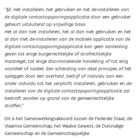
F
“§5. Het installeren, het gebruiken en het de-installeren van
b
de digitale contactopsporingsapplicatie door een gebruiker
e
gebeurt uitsluitend op vrijwillige basis.
s
Het al dan niet installeren, het al dan niet gebruiken en het
t
al dan niet de-installeren van de mobiele applicatie van de
a
digitale contactopsporingsapplicatie kan geen aanleiding
n
geven tot enige burgerrechtelijke of strafrechtelijke
d
maatregel, tot enige discriminerende handeling of tot enig
o
voordeel of nadeel. Een schending van deze principes of het
p
opleggen door een overheid, bedrijf of individu aan een
e
ander individu tot het verplicht installeren, gebruiken en de-
n
installeren van de digitale contactopsporingsapplicatie zal
t
bestraft worden op grond van de gemeenrechtelijke
i
straffen.”
n
n
Dit is het Samenwerkingsakkoord tussen de Federale Staat, de
i
Vlaamse Gemeenschap, het Waalse Gewest, de Duitstalige
e
Gemeenschap en de Gemeenschappelijke
u