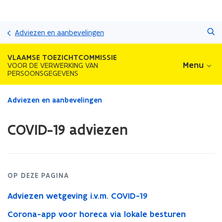
Overslaan
Zoeken
en
Adviezen en aanbevelingen
naar
de
VLAAMSE TOEZICHTCOMMISSIE
inhoud
Menu
VOOR DE VERWERKING VAN
PERSOONSGEGEVENS
gaan
Gedaan
Adviezen en aanbevelingen
met
laden.
COVID-19 adviezen
U
bevindt
zich
op:
COVID-
OP DEZE PAGINA
19
adviezen
Adviezen wetgeving i.v.m. COVID-19
Corona-app voor horeca via lokale besturen