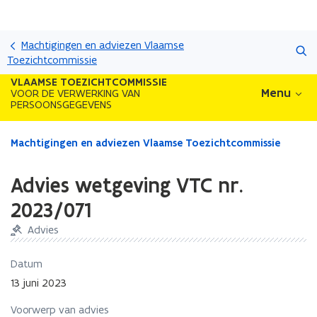
Overslaan
Zoeken
en
Machtigingen en adviezen Vlaamse
naar
Toezichtcommissie
de
VLAAMSE TOEZICHTCOMMISSIE
inhoud
Menu
VOOR DE VERWERKING VAN
PERSOONSGEGEVENS
gaan
Gedaan
Machtigingen en adviezen Vlaamse Toezichtcommissie
met
laden.
Advies wetgeving VTC nr.
U
bevindt
2023/071
zich
Advies
op:
Advies
wetgeving
Datum
VTC
13 juni 2023
nr.
2023/071
Voorwerp van advies