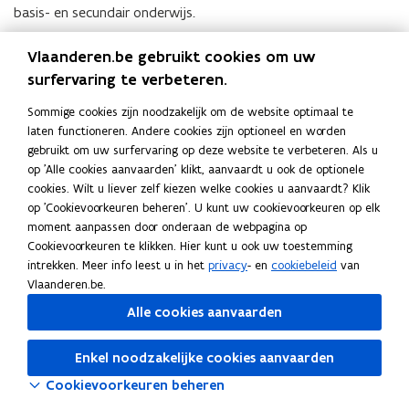
basis- en secundair onderwijs.
12 juli 2023
Vlaanderen.be gebruikt cookies om uw
surfervaring te verbeteren.
Op 28 juni 2023 heeft de Vlaamse Toezichtcommissie verdere
verduidelijking
gevraagd aan Google.
(
Sommige cookies zijn noodzakelijk om de website optimaal te
laten functioneren. Andere cookies zijn optioneel en worden
P
gebruikt om uw surfervaring op deze website te verbeteren. Als u
D
Deel deze pagina
op 'Alle cookies aanvaarden' klikt, aanvaardt u ook de optionele
F
F
L
K
cookies. Wilt u liever zelf kiezen welke cookies u aanvaardt? Klik
b
op 'Cookievoorkeuren beheren'. U kunt uw cookievoorkeuren op elk
a
i
o
e
moment aanpassen door onderaan de webpagina op
c
n
p
s
Cookievoorkeuren te klikken. Hier kunt u ook uw toestemming
e
k
i
t
intrekken. Meer info leest u in het
privacy
- en
cookiebeleid
van
b
e
e
Vlaanderen.be.
a
o
d
e
n
Alle cookies aanvaarden
o
i
r
d
k
n
l
o
Enkel noodzakelijke cookies aanvaarden
o
o
i
p
Cookievoorkeuren beheren
p
p
n
e
e
e
k