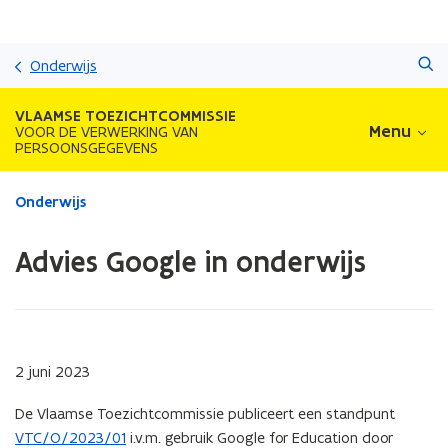
Overslaan
Zoeken
en
Onderwijs
naar
de
VLAAMSE TOEZICHTCOMMISSIE
inhoud
Menu
VOOR DE VERWERKING VAN
PERSOONSGEGEVENS
gaan
Gedaan
Onderwijs
met
laden.
Advies Google in onderwijs
U
bevindt
zich
op:
Advies
Google
2 juni 2023
in
onderwijs
De Vlaamse Toezichtcommissie publiceert een standpunt
VTC/O/2023/01
i.v.m. gebruik Google for Education door