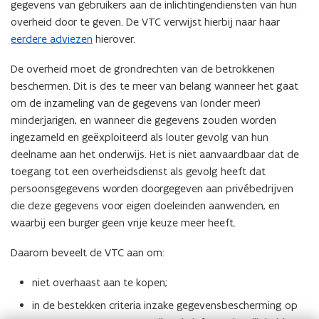
gegevens van gebruikers aan de inlichtingendiensten van hun
e
overheid door te geven. De VTC verwijst hierbij naar haar
u
eerdere adviezen
hierover.
w
v
De overheid moet de grondrechten van de betrokkenen
e
beschermen. Dit is des te meer van belang wanneer het gaat
n
om de inzameling van de gegevens van (onder meer)
s
minderjarigen, en wanneer die gegevens zouden worden
t
ingezameld en geëxploiteerd als louter gevolg van hun
e
deelname aan het onderwijs. Het is niet aanvaardbaar dat de
r
toegang tot een overheidsdienst als gevolg heeft dat
)
persoonsgegevens worden doorgegeven aan privébedrijven
die deze gegevens voor eigen doeleinden aanwenden, en
waarbij een burger geen vrije keuze meer heeft.
Daarom beveelt de VTC aan om:
niet overhaast aan te kopen;
in de bestekken criteria inzake gegevensbescherming op