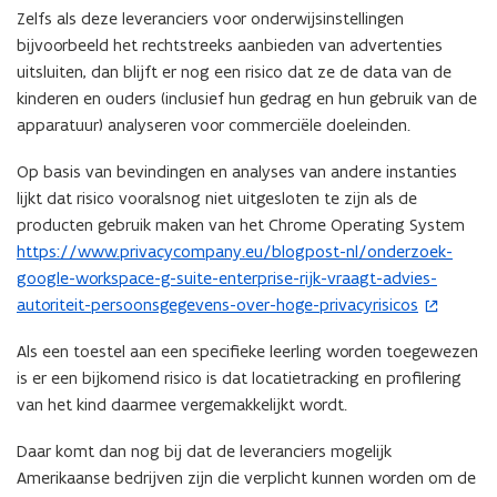
Zelfs als deze leveranciers voor onderwijsinstellingen
bijvoorbeeld het rechtstreeks aanbieden van advertenties
uitsluiten, dan blijft er nog een risico dat ze de data van de
kinderen en ouders (inclusief hun gedrag en hun gebruik van de
apparatuur) analyseren voor commerciële doeleinden.
Op basis van bevindingen en analyses van andere instanties
lijkt dat risico vooralsnog niet uitgesloten te zijn als de
producten gebruik maken van het Chrome Operating System
https://www.privacycompany.eu/blogpost-nl/onderzoek-
(
google-workspace-g-suite-enterprise-rijk-vraagt-advies-
o
autoriteit-persoonsgegevens-over-hoge-privacyrisicos
p
e
Als een toestel aan een specifieke leerling worden toegewezen
n
is er een bijkomend risico is dat locatietracking en profilering
t
van het kind daarmee vergemakkelijkt wordt.
i
n
Daar komt dan nog bij dat de leveranciers mogelijk
n
Amerikaanse bedrijven zijn die verplicht kunnen worden om de
i