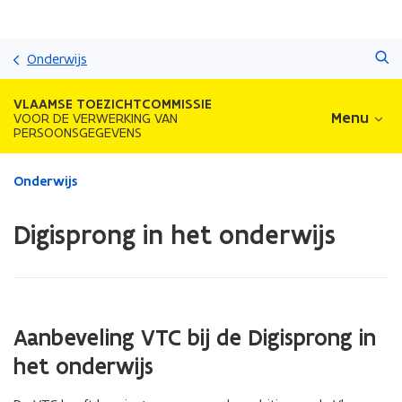
Overslaan
Zoeken
en
Onderwijs
naar
de
VLAAMSE TOEZICHTCOMMISSIE
inhoud
Menu
VOOR DE VERWERKING VAN
PERSOONSGEGEVENS
gaan
Gedaan
Onderwijs
met
laden.
Digisprong in het onderwijs
U
bevindt
zich
op:
Digisprong
in
Aanbeveling VTC bij de Digisprong in
het
het onderwijs
onderwijs