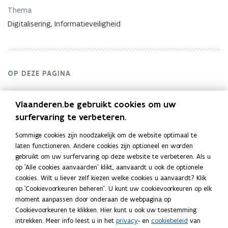
005
Thema
Digitalisering, Informatieveiligheid
OP DEZE PAGINA
Omschrijving
Vlaanderen.be gebruikt cookies om uw
Bestanden
surfervaring te verbeteren.
Sommige cookies zijn noodzakelijk om de website optimaal te
laten functioneren. Andere cookies zijn optioneel en worden
Omschrijving
gebruikt om uw surfervaring op deze website te verbeteren. Als u
op 'Alle cookies aanvaarden' klikt, aanvaardt u ook de optionele
Advies Vlaamse Toezichtcommissie nr. 2019/04 en 05 van 3
cookies. Wilt u liever zelf kiezen welke cookies u aanvaardt? Klik
op 'Cookievoorkeuren beheren'. U kunt uw cookievoorkeuren op elk
december 2019 betreffende veiligheidsmaatregelen
moment aanpassen door onderaan de webpagina op
voorgesteld door het agentschap Facilitair Bedrijf (FB) tegen
Cookievoorkeuren te klikken. Hier kunt u ook uw toestemming
ongeoorloofde toegang tot persoonsgegevens voor Microsoft
intrekken. Meer info leest u in het
privacy
- en
cookiebeleid
van
Azure en Microsoft PowerApps.