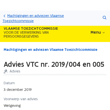
Overslaan
Zoeken
en
Machtigingen en adviezen Vlaamse
naar
Toezichtcommissie
de
VLAAMSE TOEZICHTCOMMISSIE
inhoud
Menu
VOOR DE VERWERKING VAN
PERSOONSGEGEVENS
gaan
Gedaan
Machtigingen en adviezen Vlaamse Toezichtcommissie
met
laden.
Advies VTC nr. 2019/004 en 005
U
bevindt
Advies
zich
op:
Datum
Advies
3 december 2019
VTC
nr.
Voorwerp van advies
2019/004
Wetgeving
en