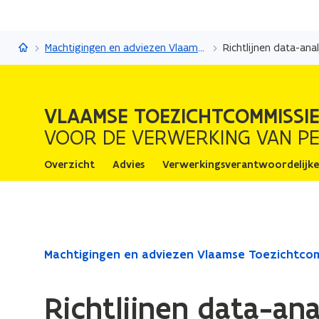
Vlaamse Toezichtcommissie
Machtigingen en adviezen Vlaamse Toezichtcommissie
Richtlijnen data-ana
VLAAMSE TOEZICHTCOMMISSI
VOOR DE VERWERKING VAN P
Overzicht
Advies
Verwerkingsverantwoordelijke
Gedaan
Machtigingen en adviezen Vlaamse Toezichtco
met
laden.
Richtlijnen data-an
U