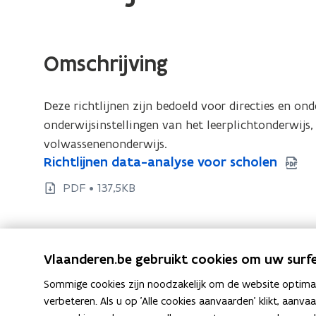
bevindt
zich
op:
Omschrijving
Richtlijnen
data-
Deze richtlijnen zijn bedoeld voor directies en o
analyse
onderwijsinstellingen van het leerplichtonderwijs,
voor
volwassenenonderwijs.
scholen
R
Richtlijnen data-analyse voor scholen
R
i
i
PDF • 137,5KB
c
c
h
h
t
t
l
l
Vlaanderen.be gebruikt cookies om uw surfe
i
i
j
Sommige cookies zijn noodzakelijk om de website optimaal
j
n
verbeteren. Als u op 'Alle cookies aanvaarden' klikt, aanva
e
n