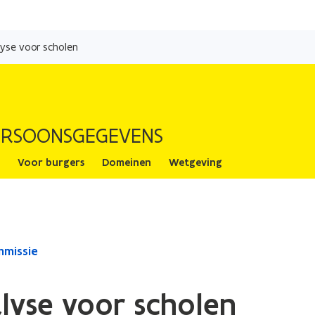
Overslaan
en
lyse voor scholen
naar
de
inhoud
E
gaan
ERSOONSGEGEVENS
Voor burgers
Domeinen
Wetgeving
mmissie
alyse voor scholen