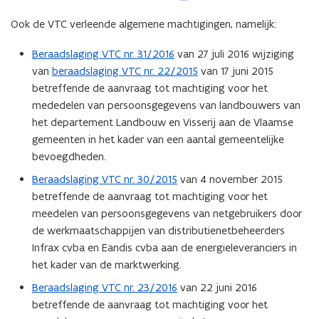
b
Ook de VTC verleende algemene machtigingen, namelijk:
e
s
Beraadslaging VTC nr. 31/2016
van 27 juli 2016 wijziging
t
van
beraadslaging VTC nr. 22/2015
van 17 juni 2015
a
betreffende de aanvraag tot machtiging voor het
n
mededelen van persoonsgegevens van landbouwers van
d
het departement Landbouw en Visserij aan de Vlaamse
o
gemeenten in het kader van een aantal gemeentelijke
p
bevoegdheden.
e
Beraadslaging VTC nr. 30/2015
van 4 november 2015
n
betreffende de aanvraag tot machtiging voor het
t
meedelen van persoonsgegevens van netgebruikers door
i
de werkmaatschappijen van distributienetbeheerders
n
Infrax cvba en Eandis cvba aan de energieleveranciers in
n
het kader van de marktwerking.
i
e
Beraadslaging VTC nr. 23/2016
van 22 juni 2016
u
betreffende de aanvraag tot machtiging voor het