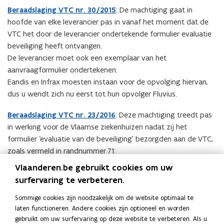
e
Beraadslaging VTC nr. 30/2015
: De machtiging gaat in
n
hoofde van elke leverancier pas in vanaf het moment dat de
t
VTC het door de leverancier ondertekende formulier evaluatie
i
beveiliging heeft ontvangen.
n
De leverancier moet ook een exemplaar van het
n
aanvraagformulier ondertekenen.
i
Eandis en Infrax moesten instaan voor de opvolging hiervan,
e
dus u wendt zich nu eerst tot hun opvolger Fluvius.
u
w
Beraadslaging VTC nr. 23/2016
: Deze machtiging treedt pas
v
in werking voor de Vlaamse ziekenhuizen nadat zij het
e
formulier ‘evaluatie van de beveiliging’ bezorgden aan de VTC,
n
zoals vermeld in randnummer 71:
s
“De VTC bepaalt dat de gegevens verkregen uit de LED ook
Vlaanderen.be gebruikt cookies om uw
t
door de ziekenhuizen moeten beheerd worden conform de
surfervaring te verbeteren.
e
vereisten van artikel 16 WVP.” De VTC bepaalt dan ook dat
r
Sommige cookies zijn noodzakelijk om de website optimaal te
deze ziekenhuizen toegang kunnen krijgen tot de LED wanneer
)
laten functioneren. Andere cookies zijn optioneel en worden
zij beschikken over een informatieveiligheidsconsulent en
gebruikt om uw surfervaring op deze website te verbeteren. Als u
veiligheidsbeleid. Hiertoe bezorgen zij aan de VTC het