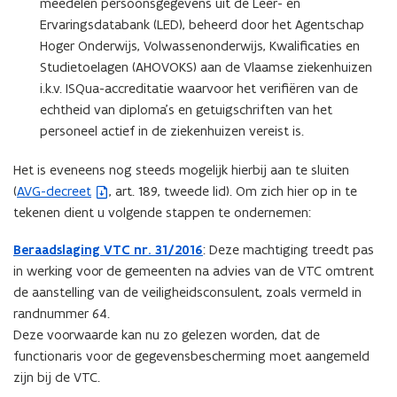
w
meedelen persoonsgegevens uit de Leer- en
v
Ervaringsdatabank (LED), beheerd door het Agentschap
e
Hoger Onderwijs, Volwassenonderwijs, Kwalificaties en
n
Studietoelagen (AHOVOKS) aan de Vlaamse ziekenhuizen
s
i.k.v. ISQua-accreditatie waarvoor het verifiëren van de
t
echtheid van diploma’s en getuigschriften van het
e
personeel actief in de ziekenhuizen vereist is.
r
Het is eveneens nog steeds mogelijk hierbij aan te sluiten
)
(
AVG-decreet
, art. 189, tweede lid). Om zich hier op in te
(
tekenen dient u volgende stappen te ondernemen:
b
e
Beraadslaging VTC nr. 31/2016
: Deze machtiging treedt pas
s
in werking voor de gemeenten na advies van de VTC omtrent
t
de aanstelling van de veiligheidsconsulent, zoals vermeld in
a
randnummer 64.
n
Deze voorwaarde kan nu zo gelezen worden, dat de
d
functionaris voor de gegevensbescherming moet aangemeld
o
zijn bij de VTC.
p