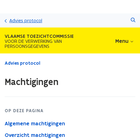
Overslaan
Zoeken
en
Advies protocol
naar
de
VLAAMSE TOEZICHTCOMMISSIE
inhoud
Menu
VOOR DE VERWERKING VAN
PERSOONSGEGEVENS
gaan
Gedaan
Advies protocol
met
laden.
Machtigingen
U
bevindt
zich
op:
Machtigingen
OP DEZE PAGINA
Algemene machtigingen
Overzicht machtigingen