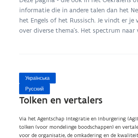
zich
informatie die in andere talen dan het Ne
op:
het Engels of het Russisch. Je vindt er je
Meertalige
Communicatie
over diverse thema’s. Het spectrum naar 
Українська
Русский
Tolken en vertalers
Via het Agentschap Integratie en Inburgering (AgII
tolken (voor mondelinge boodschappen) en vertalers
voor de organisatie, de omkadering en de kwalite