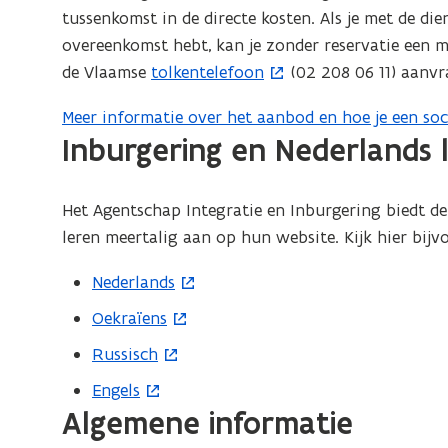
tussenkomst in de directe kosten. Als je met de die
overeenkomst hebt, kan je zonder reservatie een
de Vlaamse
tolkentelefoon
(02 208 06 11) aanvr
(
o
Meer informatie over het aanbod en hoe je een soc
(
p
Inburgering en Nederlands 
o
e
p
n
e
t
Het Agentschap Integratie en Inburgering biedt de
n
i
leren meertalig aan op hun website. Kijk hier bijv
t
n
i
Nederlands
(
n
n
o
i
Oekraïens
(
n
p
e
o
Russisch
(
i
e
u
p
o
e
Engels
n
(
w
e
p
u
Algemene informatie
t
o
v
n
e
w
i
p