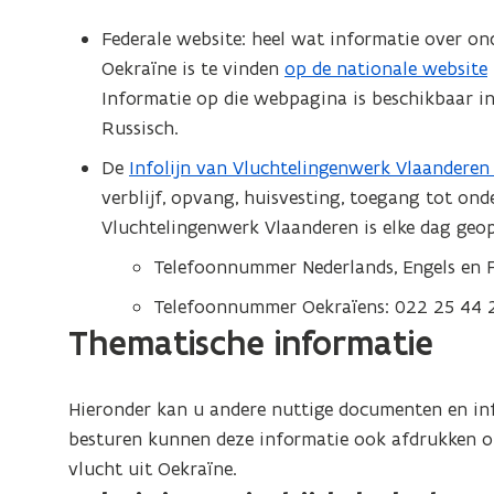
e
t
n
v
n
e
n
i
Federale website: heel wat informatie over on
t
e
n
n
s
n
Oekraïne is te vinden
op de nationale website
(
i
n
i
t
t
n
Informatie op die webpagina is beschikbaar in 
o
n
s
e
i
e
i
Russisch.
p
n
t
u
n
r
e
e
i
De
Infolijn van Vluchtelingenwerk Vlaandere
(
e
w
n
)
u
n
e
verblijf, opvang, huisvesting, toegang tot ond
o
r
v
i
w
t
u
Vluchtelingenwerk Vlaanderen is elke dag geo
p
)
e
e
v
i
w
e
n
u
Telefoonnummer Nederlands, Engels en F
e
n
v
n
s
w
n
Telefoonnummer Oekraïens: 022 25 44 
n
e
t
t
v
​​​​​​​Thematische informatie
s
i
n
i
e
e
t
e
s
n
r
n
e
u
t
n
Hieronder kan u andere nuttige documenten en inf
)
s
r
w
e
i
besturen kunnen deze informatie ook afdrukken o
t
)
v
r
e
vlucht uit Oekraïne.
e
e
)