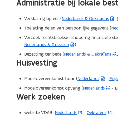
Administratie bij lokale bes
u
r
n
w
)
s
v
Verklaring op eer (
Nederlands & Oekraïens
,
(
(
t
e
W
e
Toelating delen van persoonlijke gegevens (
Ned
(
n
o
r
W
s
Verzoek rechtstreekse inhouding financiële ste
r
)
o
t
Nederlands & Russisch
)
(
d
r
e
W
Bezetting ter bede (
Nederlands & Oekraïens
b
(
d
r
o
Huisvesting
e
W
b
)
r
s
o
e
d
t
r
s
Modelovereenkomst huur (
Nederlands
-
Enge
(
(
b
a
d
t
W
W
e
Modelovereenkomst opvang (
Nederlands
-
E
(
(
n
b
a
o
o
Werk zoeken
s
W
d
e
n
r
r
t
o
o
o
s
d
d
d
a
r
r
p
t
website VDAB (
Nederlands
-
Oekraïens
)
(
(
o
b
b
n
d
d