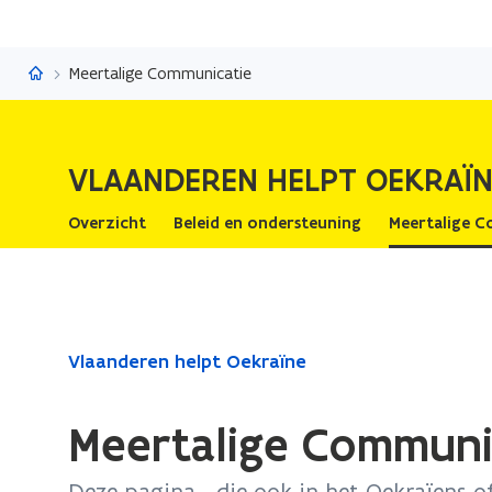
Vlaanderen helpt Oekraïne
Meertalige Communicatie
VLAANDEREN HELPT OEKRAÏN
Overzicht
Beleid en ondersteuning
Meertalige C
Gedaan
Vlaanderen helpt Oekraïne
met
laden.
Meertalige Communi
U
bevindt
Deze pagina - die ook in het Oekraïens of 