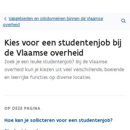
Overslaan
Zoeken
en
Vakgebieden en jobdomeinen binnen de Vlaamse
naar
overheid
de
Gedaan
inhoud
Kies voor een studentenjob bij
met
gaan
laden.
de Vlaamse overheid
U
bevindt
Zoek je een leuke studentenjob? Bij de Vlaamse
zich
overheid kun je kiezen uit veel verschillende, boeiende
op:
Kies
en leerrijke functies op diverse locaties.
voor
een
studentenjob
bij
de
OP DEZE PAGINA
Vlaamse
overheid
Hoe kan je sollicteren voor een studentenjob?