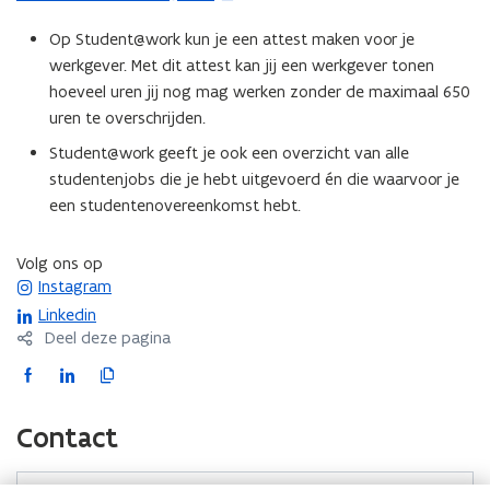
p
Op Student@work kun je een attest maken voor je
e
werkgever. Met dit attest kan jij een werkgever tonen
n
hoeveel uren jij nog mag werken zonder de maximaal 650
t
uren te overschrijden.
i
n
Student@work geeft je ook een overzicht van alle
n
studentenjobs die je hebt uitgevoerd én die waarvoor je
i
een studentenovereenkomst hebt.
e
u
Volg ons op
w
opent in nieuw venster
Instagram
v
opent in nieuw venster
Linkedin
e
Deel deze pagina
n
F
L
K
s
a
i
o
t
c
n
p
Contact
e
e
k
i
r
b
e
e