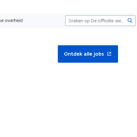
Zoe
se overheid
nt
Ontdek alle jobs
uw
ster