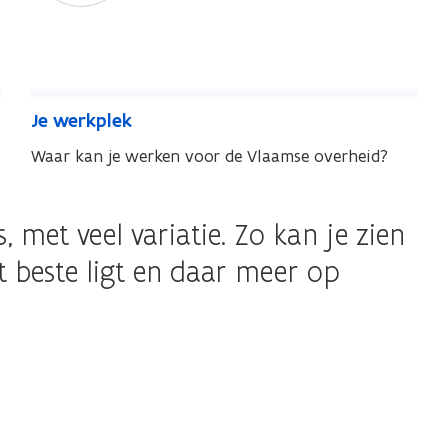
J
J
Je werkplek
e
e
w
Waar kan je werken voor de Vlaamse overheid?
w
e
e
r
r
 met veel variatie. Zo kan je zien
k
k
p
p
et beste ligt en daar meer op
l
l
e
e
k
k