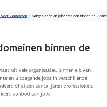
Overslaan
en
 voor Vlaanderen
Vakgebieden en jobdomeinen binnen de Vlaam
naar
de
inhoud
ope
gaan
domeinen binnen de
in
nie
ven
taat uit vele organisaties. Binnen elk van
ante en uitdagende jobs in verschillende
eerd of al een aantal jaren professionele
rieerd aanbod aan jobs.