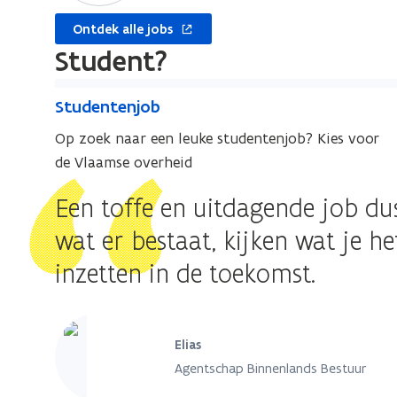
c
a
n
c
opent
h
n
a
Ontdek alle jobs
h
in
c
n
Student?
nieuw
c
i
venster
S
i
e
S
Studentenjob
e
t
e
t
e
u
Op zoek naar een leuke studentenjob? Kies voor
l
u
l
d
de Vlaamse overheid
d
e
e
Een toffe en uitdagende job dus,
n
n
t
t
wat er bestaat, kijken wat je h
e
e
inzetten in de toekomst.
n
n
j
j
o
o
b
Elias
b
Agentschap Binnenlands Bestuur