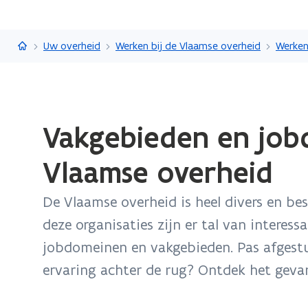
Vlaanderen.be
Uw overheid
Werken bij de Vlaamse overheid
Werken
Gedaan
Vakgebieden en job
met
laden.
Vlaamse overheid
U
bevindt
De Vlaamse overheid is heel divers en bes
zich
op:
deze organisaties zijn er tal van interess
Vakgebieden
jobdomeinen en vakgebieden. Pas afgestud
en
ervaring achter de rug? Ontdek het geva
jobdomeinen
binnen