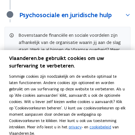
Psychosociale en juridische hulp
Bovenstaande financiële en sociale voordelen zijn
afhankelijk van de organisatie waarin jij aan de slag
gaat. Werk je al binnen de Vlaamse overheid? Meer
informatie kan je terugvinden op de webpagina van
Vlaanderen.be gebruikt cookies om uw
de
vzw Sociale Dienst.
surfervaring te verbeteren.
Deze collega's kiezen voor de fiets
Sommige cookies zijn noodzakelijk om de website optimaal te
laten functioneren. Andere cookies zijn optioneel en worden
O
O
Onze collega's vertellen over hun fietsroutes
gebruikt om uw surfervaring op deze website te verbeteren. Als u
n
n
op 'Alle cookies aanvaarden' klikt, aanvaardt u ook de optionele
Verhaal • 19 september 2025
z
z
cookies. Wilt u liever zelf kiezen welke cookies u aanvaardt? Klik
W
e
W
Waarom kiezen collega's voor de fiets?
e
op 'Cookievoorkeuren beheren'. U kunt uw cookievoorkeuren op elk
a
c
a
c
moment aanpassen door onderaan de webpagina op
Verhaal • 19 september 2025
a
o
a
o
Cookievoorkeuren te klikken. Hier kunt u ook uw toestemming
r
l
r
l
intrekken. Meer info leest u in het
privacy
- en
cookiebeleid
van
o
l
Volg ons op
o
l
Vlaanderen.be.