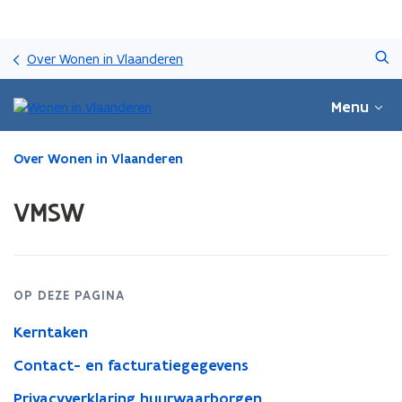
Overslaan
Zoeken
en
Over Wonen in Vlaanderen
naar
de
Menu
inhoud
gaan
Gedaan
Over Wonen in Vlaanderen
met
laden.
VMSW
U
bevindt
zich
op:
VMSW
OP DEZE PAGINA
Kerntaken
Contact- en facturatiegegevens
Privacyverklaring huurwaarborgen