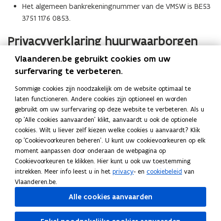
Het algemeen bankrekeningnummer van de VMSW is BE53
3751 1176 0853.
Privacyverklaring huurwaarborgen
P
Vlaanderen.be gebruikt cookies om uw
P
Privacyverklaring VMSW - Huurwaarborgen
r
surfervaring te verbeteren.
r
beheer
i
i
v
De VMSW beheert de huurwaarborgen van huurders die een
Sommige cookies zijn noodzakelijk om de website optimaal te
v
a
laten functioneren. Andere cookies zijn optioneel en worden
woning huren van de woonmaatschappijen.
a
c
gebruikt om uw surfervaring op deze website te verbeteren. Als u
c
y
op 'Alle cookies aanvaarden' klikt, aanvaardt u ook de optionele
y
v
cookies. Wilt u liever zelf kiezen welke cookies u aanvaardt? Klik
v
Deel deze pagina
e
op 'Cookievoorkeuren beheren'. U kunt uw cookievoorkeuren op elk
e
r
moment aanpassen door onderaan de webpagina op
F
L
K
r
k
Cookievoorkeuren te klikken. Hier kunt u ook uw toestemming
a
i
o
k
l
intrekken. Meer info leest u in het
privacy
- en
cookiebeleid
van
c
n
p
l
a
Vlaanderen.be.
a
e
k
i
r
Volg Wonen in Vlaanderen op onze kanalen
Alle cookies aanvaarden
r
i
b
e
e
opent in nieuw venster
Linkedin
i
n
o
d
e
opent in nieuw venster
Facebook
n
g