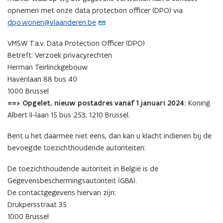
opnemen met onze data protection officer (DPO) via
dpo.wonen@vlaanderen.be
(
o
VMSW T.a.v. Data Protection Officer (DPO)
p
Betreft: Verzoek privacyrechten
e
Herman Teirlinckgebouw
n
Havenlaan 88 bus 40
t
1000 Brussel
i
==> Opgelet, nieuw postadres vanaf 1 januari 2024:
Koning
n
Albert II-laan 15 bus 253, 1210 Brussel.
u
w
Bent u het daarmee niet eens, dan kan u klacht indienen bij de
e
bevoegde toezichthoudende autoriteiten:
-
m
De toezichthoudende autoriteit in België is de
a
Gegevensbeschermingsautoriteit (GBA).
i
De contactgegevens hiervan zijn:
l
Drukpersstraat 35
a
1000 Brussel