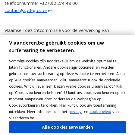
p
telefoonnummer +32 (0)2 274 48 00
p
contact@apd-gba.be
(
l
o
i
p
Vlaamse Toezichtcommissie voor de verwerking van
c
e
persoonsgegevens.
a
n
Vlaanderen.be gebruikt cookies om uw
Koning Albert II Laan 15
t
t
surfervaring te verbeteren.
1210 Brussel
i
i
België
e
Sommige cookies zijn noodzakelijk om de website optimaal te
n
telefoonnummer +32 (0)2 553 208
)
laten functioneren. Andere cookies zijn optioneel en worden
u
contact@toezichtscommissie.be
gebruikt om uw surfervaring op deze website te verbeteren. Als u
(
w
op 'Alle cookies aanvaarden' klikt, aanvaardt u ook de optionele
o
e
cookies. Wilt u liever zelf kiezen welke cookies u aanvaardt? Klik
p
Deel deze pagina
-
op 'Cookievoorkeuren beheren'. U kunt uw cookievoorkeuren op elk
e
m
moment aanpassen door onderaan de webpagina op
F
L
K
n
a
Cookievoorkeuren te klikken. Hier kunt u ook uw toestemming
a
i
o
t
intrekken. Meer info leest u in het
privacy
- en
cookiebeleid
van
i
c
n
p
i
Vlaanderen.be.
l
e
k
i
n
Volg Wonen in Vlaanderen op onze kanalen
a
Alle cookies aanvaarden
b
e
e
opent in nieuw venster
Linkedin
u
p