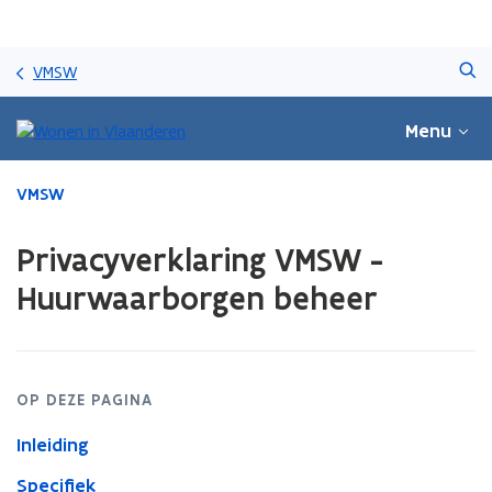
Overslaan
Zoeken
en
VMSW
naar
de
Menu
inhoud
gaan
Gedaan
VMSW
met
laden.
Privacyverklaring VMSW -
U
bevindt
Huurwaarborgen beheer
zich
op:
Privacyverklaring
VMSW
-
OP DEZE PAGINA
Huurwaarborgen
Inleiding
beheer
Specifiek