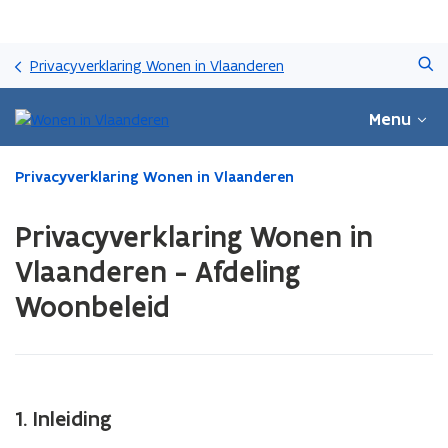
Overslaan
Zoeken
en
Privacyverklaring Wonen in Vlaanderen
naar
de
Menu
inhoud
gaan
Gedaan
Privacyverklaring Wonen in Vlaanderen
met
laden.
Privacyverklaring Wonen in
U
bevindt
Vlaanderen - Afdeling
zich
Woonbeleid
op:
Privacyverklaring
Wonen
in
Vlaanderen
-
1. Inleiding
Afdeling