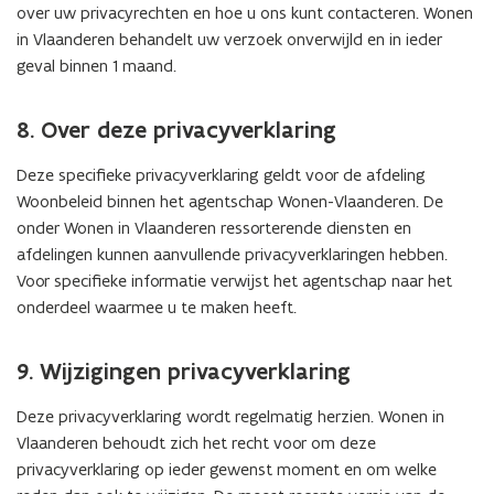
over uw privacyrechten en hoe u ons kunt contacteren. Wonen
e
in Vlaanderen behandelt uw verzoek onverwijld en in ieder
n
geval binnen 1 maand.
t
i
8. Over deze privacyverklaring
n
u
Deze specifieke privacyverklaring geldt voor de afdeling
w
Woonbeleid binnen het agentschap Wonen-Vlaanderen. De
e
onder Wonen in Vlaanderen ressorterende diensten en
-
afdelingen kunnen aanvullende privacyverklaringen hebben.
m
Voor specifieke informatie verwijst het agentschap naar het
a
onderdeel waarmee u te maken heeft.
i
l
a
9. Wijzigingen privacyverklaring
p
Deze privacyverklaring wordt regelmatig herzien. Wonen in
p
Vlaanderen behoudt zich het recht voor om deze
l
privacyverklaring op ieder gewenst moment en om welke
i