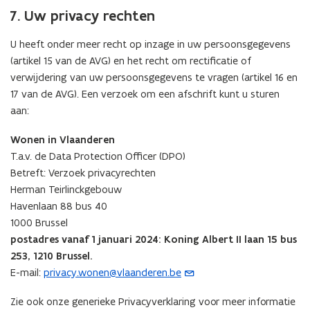
7. Uw privacy rechten
U heeft onder meer recht op inzage in uw persoonsgegevens
(artikel 15 van de AVG) en het recht om rectificatie of
verwijdering van uw persoonsgegevens te vragen (artikel 16 en
17 van de AVG). Een verzoek om een afschrift kunt u sturen
aan:
Wonen in Vlaanderen
T.a.v. de Data Protection Officer (DPO)
Betreft: Verzoek privacyrechten
Herman Teirlinckgebouw
Havenlaan 88 bus 40
1000 Brussel
postadres vanaf 1 januari 2024: Koning Albert II laan 15 bus
253, 1210 Brussel.
E-mail:
privacy.wonen@vlaanderen.be
(
o
Zie ook onze generieke Privacyverklaring voor meer informatie
p