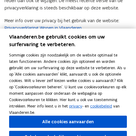
reden dan ook te wijzigen. De meest recente versie van de
c
privacyverklaring is steeds beschikbaar op deze website.
a
t
Meer info over uw privacy bij het gebruik van de website:
i
Privacyverklaring Wonen in Vlaanderen
.
e
Vlaanderen.be gebruikt cookies om uw
)
Meer info over cookies bij het gebruik van de website: Cookie
surfervaring te verbeteren.
Policy.
Sommige cookies zijn noodzakelijk om de website optimaal te
Deze privacyverklaring is voor het laatst gewijzigd op 17
laten functioneren. Andere cookies zijn optioneel en worden
februari 2023.
gebruikt om uw surfervaring op deze website te verbeteren. Als u
op 'Alle cookies aanvaarden' klikt, aanvaardt u ook de optionele
cookies. Wilt u liever zelf kiezen welke cookies u aanvaardt? Klik
Deel deze pagina
op 'Cookievoorkeuren beheren'. U kunt uw cookievoorkeuren op elk
moment aanpassen door onderaan de webpagina op
F
L
K
Cookievoorkeuren te klikken. Hier kunt u ook uw toestemming
a
i
o
intrekken. Meer info leest u in het
privacy
- en
cookiebeleid
van
c
n
p
Vlaanderen.be.
e
k
i
Volg Wonen in Vlaanderen op onze kanalen
Alle cookies aanvaarden
b
e
e
opent in nieuw venster
Linkedin
o
d
e
opent in nieuw venster
Facebook