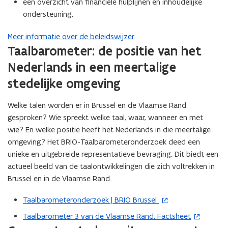
een overzicht van financiële hulplijnen en inhoudelijke
t
ondersteuning.
e
r
Meer informatie over de beleidswijzer
.
)
Taalbarometer: de positie van het
Nederlands in een meertalige
stedelijke omgeving
Welke talen worden er in Brussel en de Vlaamse Rand
gesproken? Wie spreekt welke taal, waar, wanneer en met
wie? En welke positie heeft het Nederlands in die meertalige
omgeving? Het BRIO-Taalbarometeronderzoek deed een
unieke en uitgebreide representatieve bevraging. Dit biedt een
actueel beeld van de taalontwikkelingen die zich voltrekken in
Brussel en in de Vlaamse Rand.
Taalbarometeronderzoek | BRIO Brussel
(
o
Taalbarometer 3 van de Vlaamse Rand: Factsheet
(
p