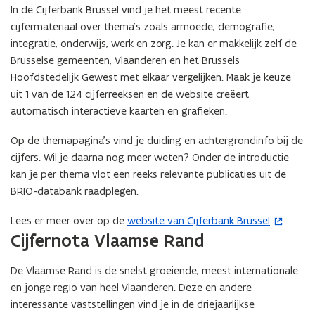
In de Cijferbank Brussel vind je het meest recente
cijfermateriaal over thema’s zoals armoede, demografie,
integratie, onderwijs, werk en zorg. Je kan er makkelijk zelf de
Brusselse gemeenten, Vlaanderen en het Brussels
Hoofdstedelijk Gewest met elkaar vergelijken. Maak je keuze
uit 1 van de 124 cijferreeksen en de website creëert
automatisch interactieve kaarten en grafieken.
Op de themapagina’s vind je duiding en achtergrondinfo bij de
cijfers. Wil je daarna nog meer weten? Onder de introductie
kan je per thema vlot een reeks relevante publicaties uit de
BRIO-databank raadplegen.
Lees er meer over op de
website van Cijferbank Brussel
.
(
Cijfernota Vlaamse Rand
o
p
De Vlaamse Rand is de snelst groeiende, meest internationale
e
en jonge regio van heel Vlaanderen. Deze en andere
n
interessante vaststellingen vind je in de driejaarlijkse
t