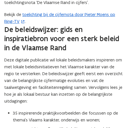
toelichtingsnota ‘De Vlaamse Rand in cijfers’.
i
n
Bekijk de
toelichting bij de cijfernota door Pieter Moens op
(
n
Ring-TV
.
o
i
De beleidswijzer: gids en
p
e
e
inspiratiebron voor een sterk beleid
u
n
w
in de Vlaamse Rand
t
v
i
e
Deze digitale publicatie wil lokale beleidsmakers inspireren om
n
n
met lokale beleidsinitiatieven het Vlaamse karakter van de
n
s
regio te versterken. De beleidswijzer geeft eerst een overzicht
i
t
van de belangrijkste cijfermatige evoluties en vat de
e
e
taalwetgeving en faciliteitenregeling samen. Vervolgens lees je
u
r
hoe je als lokaal bestuur kan inzetten op de belangrijkste
w
)
uitdagingen:
v
e
35 inspirerende praktijkvoorbeelden die focussen op de
n
thema’s Vlaams karakter, onderwijs en wonen;
s