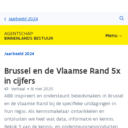
Overslaan
Zoeken
en
Jaarbeeld 2024
naar
de
AGENTSCHAP
Menu
inhoud
BINNENLANDS BESTUUR
gaan
Gedaan
Jaarbeeld 2024
met
laden.
Brussel en de Vlaamse Rand 5x
U
bevindt
in cijfers
zich
Verhaal
 •
16 mei 2025
op:
Brussel
ABB inspireert en ondersteunt beleidsmakers in Brussel
en
en de Vlaamse Rand bij de specifieke uitdagingen in
de
hun regio. Als kennismakelaar ontwikkelen en
Vlaamse
ontsluiten we heel wat data, informatie en kennis.
Rand
5x
Bekijk 5 van de kennis- en ondersteuningsproducten