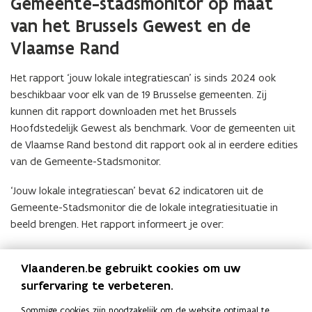
Gemeente-stadsmonitor op maat
o
e
p
van het Brussels Gewest en de
n
e
Vlaamse Rand
t
n
i
t
Het rapport ‘jouw lokale integratiescan’ is sinds 2024 ook
n
i
beschikbaar voor elk van de 19 Brusselse gemeenten. Zij
n
n
kunnen dit rapport downloaden met het Brussels
i
n
Hoofdstedelijk Gewest als benchmark. Voor de gemeenten uit
e
i
de Vlaamse Rand bestond dit rapport ook al in eerdere edities
u
e
van de Gemeente-Stadsmonitor.
w
u
v
w
‘Jouw lokale integratiescan’ bevat 62 indicatoren uit de
e
v
Gemeente-Stadsmonitor die de lokale integratiesituatie in
n
e
beeld brengen. Het rapport informeert je over:
s
n
t
s
de omvang en de samenstelling van de groep
e
Vlaanderen.be gebruikt cookies om uw
t
vreemdelingen, personen van buitenlandse herkomst en
r
surfervaring te verbeteren.
e
nieuwkomers;
)
r
de maatschappelijke positie van die groep op het vlak van
Sommige cookies zijn noodzakelijk om de website optimaal te