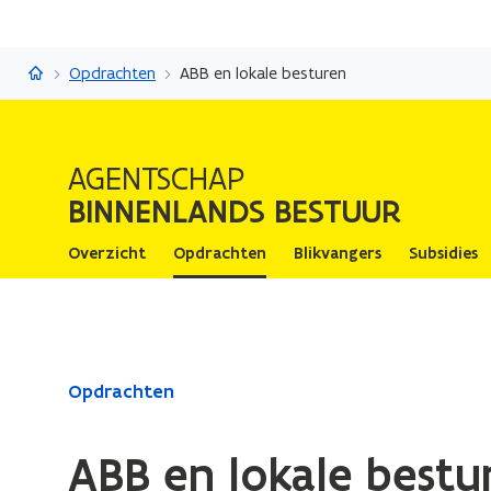
Binnenlands Bestuur
Opdrachten
ABB en lokale besturen
AGENTSCHAP
BINNENLANDS BESTUUR
Overzicht
Opdrachten
Blikvangers
Subsidies
Gedaan
Opdrachten
met
laden.
ABB en lokale bestu
U