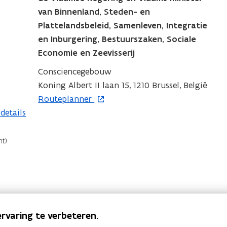
n
van Binnenland, Steden- en
i
Plattelandsbeleid, Samenleven, Integratie
e
en Inburgering, Bestuurszaken, Sociale
u
Economie en Zeevisserij
w
Consciencegebouw
v
Koning Albert II laan 15, 1210 Brussel, België
e
o
Routeplanner
n
p
details
s
e
t
n
e
t
r
i
n
n
i
rvaring te verbeteren.
e