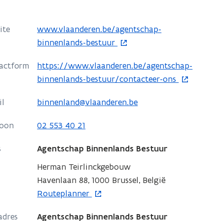
o
ite
www.vlaanderen.be/agentschap-
p
binnenlands-bestuur
e
o
actform
https://www.vlaanderen.be/agentschap-
n
p
binnenlands-bestuur/contacteer-ons
t
e
i
il
binnenland@vlaanderen.be
n
n
t
n
foon
02 553 40 21
i
i
n
s
e
Agentschap Binnenlands Bestuur
n
u
Herman Teirlinckgebouw
i
w
Havenlaan 88, 1000 Brussel, België
e
v
o
Routeplanner
u
e
p
w
n
adres
Agentschap Binnenlands Bestuur
e