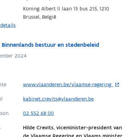
v
s
n
Koning Albert II laan 15 bus 215, 1210
e
t
t
Brussel, België
n
e
i
details
s
r
n
t
n
e
 Binnenlands bestuur en stedenbeleid
i
r
vember 2024
e
u
w
v
o
ite
www.vlaanderen.be/vlaamse-regering
e
p
n
il
kabinet.crevits@vlaanderen.be
e
s
n
foon
02 552 68 00
t
t
e
i
s
Hilde Crevits, viceminister-president van
r
n
de Vlaamse Regering en Vlaams minister