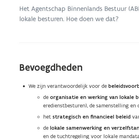
bevindt
Het Agentschap Binnenlands Bestuur (ABB
zich
lokale besturen. Hoe doen we dat?
op:
ABB
en
lokale
besturen
Bevoegdheden
We zijn verantwoordelijk voor de
beleidsvoor
de
organisatie en werking van lokale 
eredienstbesturen), de samenstelling e
het
strategisch en financieel beleid
van
de
lokale samenwerking en verzelfstan
en de tuchtregeling voor lokale mandata