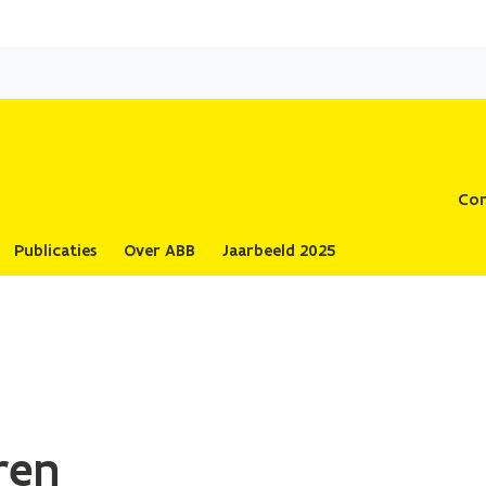
Overslaan
en
naar
de
inhoud
gaan
Con
Publicaties
Over ABB
Jaarbeeld 2025
ren