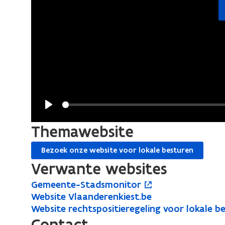
Play
Themawebsite
Bezoek onze website voor lokale besturen
Verwante websites
G
Gemeente-Stadsmonitor
G
o
e
W
Website Vlaanderenkiest.be
W
e
p
m
e
W
Website rechtspositieregeling voor lokale b
W
e
m
e
e
b
e
Contact
e
b