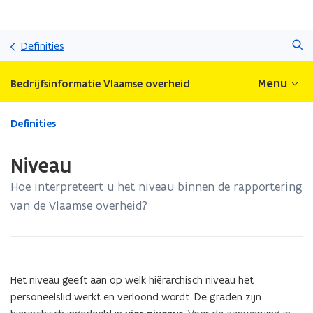
Overslaan
Zoeken
en
Definities
naar
de
Menu
Bedrijfsinformatie Vlaamse overheid
inhoud
gaan
Gedaan
Definities
met
laden.
Niveau
U
bevindt
Hoe interpreteert u het niveau binnen de rapportering
zich
van de Vlaamse overheid?
op:
Niveau
Het niveau geeft aan op welk hiërarchisch niveau het
personeelslid werkt en verloond wordt. De graden zijn