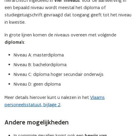
hiërarchisch ingedeeld in
vier niveaus
. Voor de aanwerving in
een bepaald niveau wordt meestal het diploma of
studiegetuigschrift gevraagd dat toegang geeft tot het niveau
in kwestie.
In grote lijnen komen de niveaus overeen met volgende
diploma’s
:
Niveau A: masterdiploma
Niveau B: bachelordiploma
Niveau C: diploma hoger secundair onderwijs
Niveau D: geen diploma
Meer details hierover kunt u nalezen in het
Vlaams
personeelsstatuut, bijlage 2
.
Andere mogelijkheden
In sommige gevallen komt ook een
bewijs van