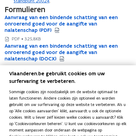
standpunt 20024
.
Formulieren
A
Aanvraag van een bindende schatting van een
A
a
onroerend goed voor de aangifte van
a
n
nalatenschap (PDF)
n
v
v
PDF • 325,8KB
r
r
A
Aanvraag van een bindende schatting van een
A
a
a
a
onroerend goed voor de aangifte van
a
a
a
n
nalatenschap (DOCX)
n
g
g
v
v
DOCX • 87,4KB
v
v
r
r
Vlaanderen.be gebruikt cookies om uw
a
a
a
a
n
surfervaring te verbeteren.
n
a
Deel deze pagina
a
e
e
g
g
Sommige cookies zijn noodzakelijk om de website optimaal te
e
F
L
K
e
v
v
laten functioneren. Andere cookies zijn optioneel en worden
n
n
a
i
o
a
a
gebruikt om uw surfervaring op deze website te verbeteren. Als u
b
b
c
n
p
n
n
Contact
op 'Alle cookies aanvaarden' klikt, aanvaardt u ook de optionele
i
i
e
e
k
i
e
cookies. Wilt u liever zelf kiezen welke cookies u aanvaardt? Klik
n
n
e
e
b
e
e
op 'Cookievoorkeuren beheren'. U kunt uw cookievoorkeuren op elk
d
d
n
n
o
d
e
moment aanpassen door onderaan de webpagina op
e
e
b
b
Neem contact op met de Vlaamse Belastingdienst