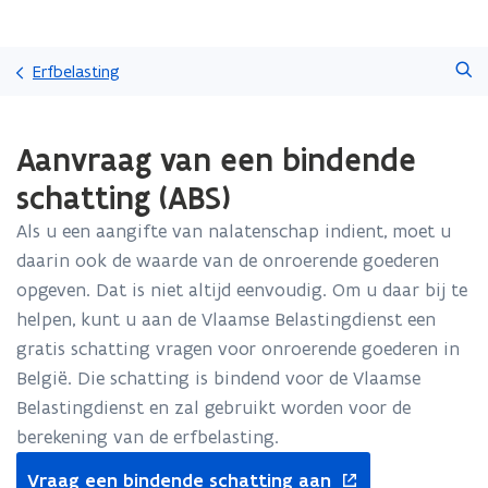
Overslaan
Zoeken
en
Erfbelasting
naar
de
Gedaan
inhoud
Aanvraag van een bindende
met
gaan
laden.
schatting (ABS)
U
bevindt
Als u een aangifte van nalatenschap indient, moet u
zich
daarin ook de waarde van de onroerende goederen
op:
Aanvraag
opgeven. Dat is niet altijd eenvoudig. Om u daar bij te
van
helpen, kunt u aan de Vlaamse Belastingdienst een
een
gratis schatting vragen voor onroerende goederen in
bindende
België. Die schatting is bindend voor de Vlaamse
schatting
(ABS)
Belastingdienst en zal gebruikt worden voor de
berekening van de erfbelasting.
opent
Vraag een bindende schatting aan