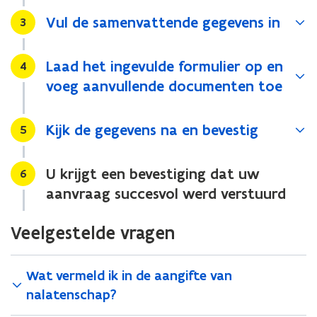
Vul de samenvattende gegevens in
Stap
3
Laad het ingevulde formulier op en
Stap
4
voeg aanvullende documenten toe
Kijk de gegevens na en bevestig
Stap
5
U krijgt een bevestiging dat uw
Stap
6
aanvraag succesvol werd verstuurd
Veelgestelde vragen
Wat vermeld ik in de aangifte van
nalatenschap?