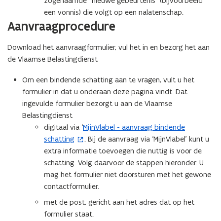
zogenaamde “nieuwe gebeurtenis” (bijvoorbeeld
een vonnis) die volgt op een nalatenschap.
Aanvraagprocedure
Download het aanvraagformulier, vul het in en bezorg het aan
de Vlaamse Belastingdienst
Om een bindende schatting aan te vragen, vult u het
formulier in dat u onderaan deze pagina vindt. Dat
ingevulde formulier bezorgt u aan de Vlaamse
Belastingdienst
digitaal via ‘
MijnVlabel - aanvraag bindende
(
schatting
. Bij de aanvraag via ‘MijnVlabel’ kunt u
o
extra informatie toevoegen die nuttig is voor de
p
schatting. Volg daarvoor de stappen hieronder. U
e
mag het formulier niet doorsturen met het gewone
n
contactformulier.
t
i
met de post, gericht aan het adres dat op het
n
formulier staat.