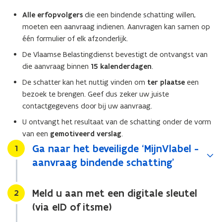
n
i
Alle erfopvolgers
die een bindende schatting willen,
e
moeten een aanvraag indienen. Aanvragen kan samen op
u
één formulier of elk afzonderlijk.
w
De Vlaamse Belastingdienst bevestigt de ontvangst van
v
die aanvraag binnen
15 kalenderdagen
.
e
De schatter kan het nuttig vinden om
ter plaatse
een
n
bezoek te brengen. Geef dus zeker uw juiste
s
contactgegevens door bij uw aanvraag.
t
e
U ontvangt het resultaat van de schatting onder de vorm
r
van een
gemotiveerd verslag
.
)
Ga naar het beveiligde ‘MijnVlabel -
Stap
1
aanvraag bindende schatting’
Meld u aan met een digitale sleutel
Stap
2
(via eID of itsme)