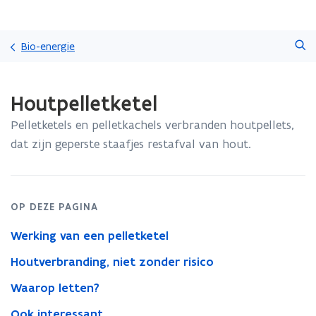
Overslaan
Zoeken
en
Bio-energie
naar
de
Gedaan
inhoud
Houtpelletketel
met
gaan
laden.
Pelletketels en pelletkachels verbranden houtpellets,
U
bevindt
dat zijn geperste staafjes restafval van hout.
zich
op:
Houtpelletketel
OP DEZE PAGINA
Werking van een pelletketel
Houtverbranding, niet zonder risico
Waarop letten?
Ook interessant