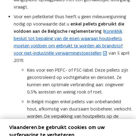
vraagt.
Voor een pelletketel thuis heeft u geen milieuvergunning
nodig op voorwaarde dat u
enkel pellets gebruikt die
voldoen aan de Belgische reglementering
(
Koninklijk
(
besluit tot bepaling van de eisen waaraan houtpellets
b
moeten voldoen om gebruikt te worden als brandstof
e
voor niet-industriële verwarmingstoestellen
van 5 april
s
2011).
t
a
Kies voor een PEFC- of FSC-label. Deze pellets zijn
n
gecontroleerd op vochtgehalte en densiteit. Ze
d
kunnen een optimale verbranding aan: ongeveer
o
0,5% asresten en weinig rook of roet.
p
In België mogen enkel pellets van onbehandeld
e
hout, afkomstig van duurzaam bosbeheer, verkocht
n
worden. De verpakking van houtpellets op de
t
Belgische markt moet de gecertificeerde kwaliteit
i
Vlaanderen.be gebruikt cookies om uw
vermelden.
n
surfervaring te verbeteren.